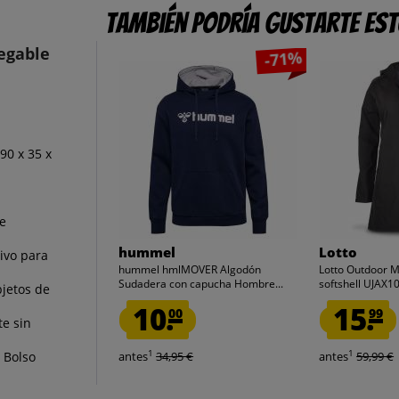
También podría gustarte es
egable
-71%
90 x 35 x
le
hummel
Lotto
ivo para
hummel hmlMOVER Algodón
Lotto Outdoor 
Sudadera con capucha Hombre...
softshell UJAX
bjetos de
10.
15.
00
99
te sin
1
1
 Bolso
antes
34,95 €
antes
59,99 €