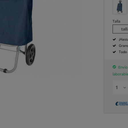
Talla
tal
¡Hast
Grand
Todo 
Envío 
laborabl