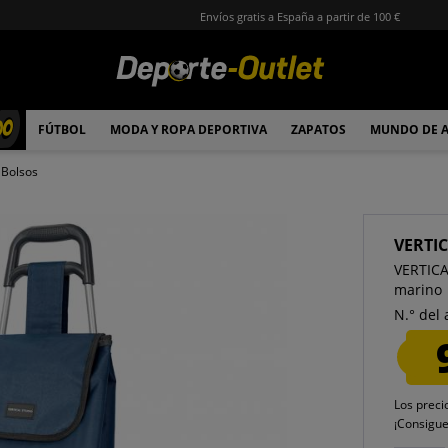
Envíos gratis a España a partir de 100 €
00
FÚTBOL
MODA Y ROPA DEPORTIVA
ZAPATOS
MUNDO DE 
Bolsos
VERTI
VERTICA
marino
N.° del 
Los preci
¡Consigu