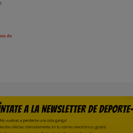
o
nes de