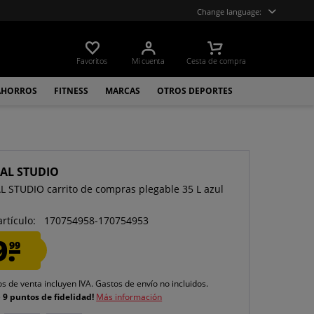
Change language:
Favoritos
Mi cuenta
Cesta de compra
AHORROS
FITNESS
MARCAS
OTROS DEPORTES
CAL STUDIO
L STUDIO carrito de compras plegable 35 L azul
artículo:
170754958-170754953
9.
99
os de venta incluyen IVA.
Gastos de envío
no incluidos.
e
9 puntos de fidelidad!
Más información