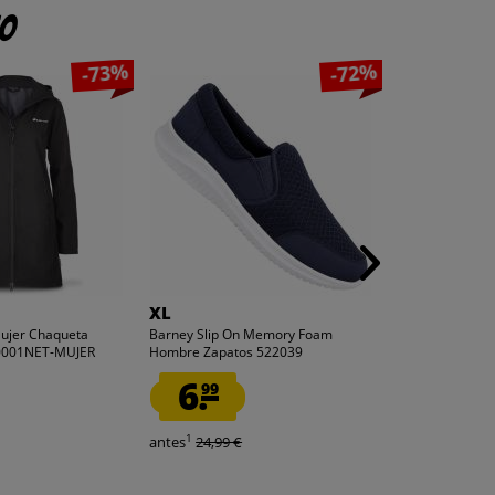
to
-73%
-72%
XL
ellesse
Mujer Chaqueta
Barney Slip On Memory Foam
ellesse Maller
10001NET-MUJER
Hombre Zapatos 522039
SHBA5035-Car
6.
5.
99
55
1
1
antes
24,99 €
antes
29,99 €