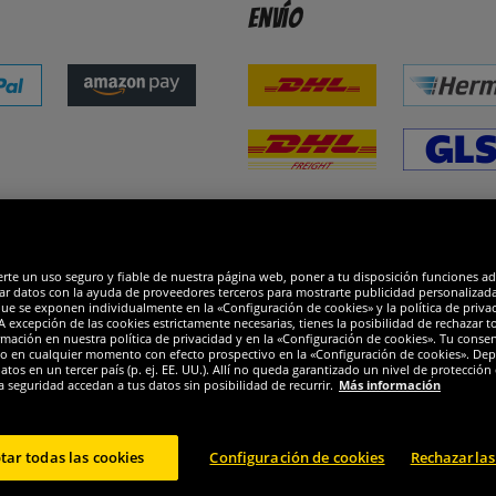
Envío
dones
R
erte un uso seguro y fiable de nuestra página web, poner a tu disposición funciones a
ar datos con la ayuda de proveedores terceros para mostrarte publicidad personalizada. 
que se exponen individualmente en la «Configuración de cookies» y la política de priva
 excepción de las cookies estrictamente necesarias, tienes la posibilidad de rechazar 
mación en nuestra política de privacidad y en la «Configuración de cookies». Tu consen
o en cualquier momento con efecto prospectivo en la «Configuración de cookies». Dep
os en un tercer país (p. ej. EE. UU.). Allí no queda garantizado un nivel de protección 
a seguridad accedan a tus datos sin posibilidad de recurrir.
Más información
tar todas las cookies
Configuración de cookies
Rechazarlas