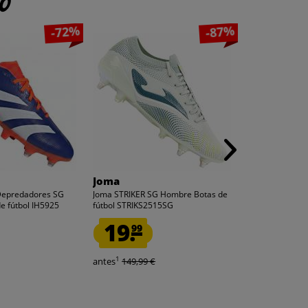
to
-72%
-87%
Joma
Joma
 Depredadores SG
Joma STRIKER SG Hombre Botas de
Joma STRIKER 
e fútbol IH5925
fútbol STRIKS2515SG
fútbol STRIKS2
19.
16.
99
99
1
1
antes
149,99 €
antes
149,99 