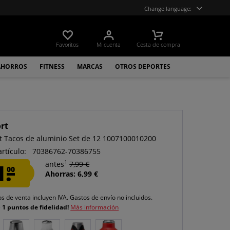
Change language:
Favoritos
Mi cuenta
Cesta de compra
AHORROS
FITNESS
MARCAS
OTROS DEPORTES
rt
t Tacos de aluminio Set de 12 1007100010200
artículo:
70386762-70386755
1
1.
antes
7,99 €
00
Ahorras: 6,99 €
os de venta incluyen IVA.
Gastos de envío
no incluidos.
e
1 puntos de fidelidad!
Más información