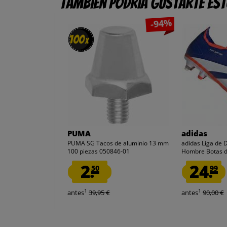
También podría gustarte es
-94%
100
100
x
x
PUMA
adidas
PUMA SG Tacos de aluminio 13 mm
adidas Liga de
100 piezas 050846-01
Hombre Botas d
2.
24.
50
99
1
1
antes
39,95 €
antes
90,00 €