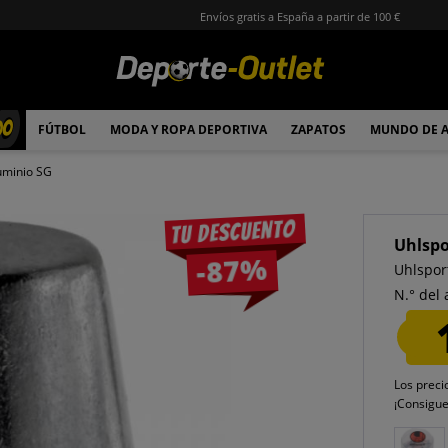
Envíos gratis a España a partir de 100 €
00
FÚTBOL
MODA Y ROPA DEPORTIVA
ZAPATOS
MUNDO DE 
uminio SG
Tu descuento
Uhlspo
-87%
Uhlspor
N.° del 
Los preci
¡Consigu