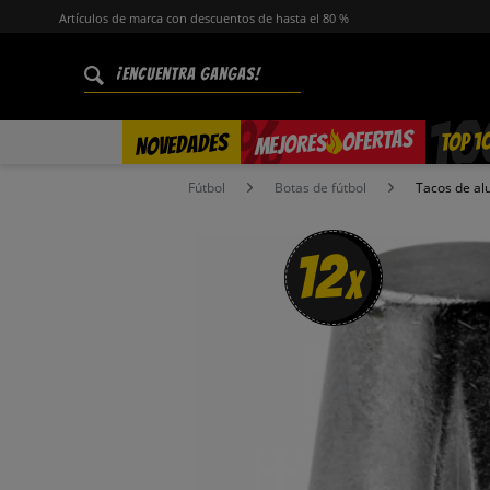
Artículos de marca con descuentos de hasta el 80 %
%
OFERTAS
TOP 1
NOVEDADES
MEJORES
Fútbol
Botas de fútbol
Tacos de al
12
x