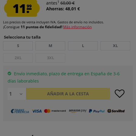
1
11.
antes
60,00 €
99
Ahorras: 48,01 €
Los precios de venta incluyen IVA.
Gastos de envío
no incluidos.
¡Consigue
11 puntos de fidelidad!
Más información
Selecciona tu talla
S
M
L
XL
2XL
3XL
Envío inmediato, plazo de entrega en España de 3-6
días laborables
AÑADIR A LA CESTA