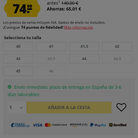
1
74.
antes
140,00 €
99
Ahorras: 65,01 €
Los precios de venta incluyen IVA.
Gastos de envío
no incluidos.
¡Consigue
74 puntos de fidelidad!
Más información
Selecciona tu talla
40
41
41,5
42
43
43,5
44
44,5
45
46
Envío inmediato, plazo de entrega en España de 3-6
días laborables
AÑADIR A LA CESTA