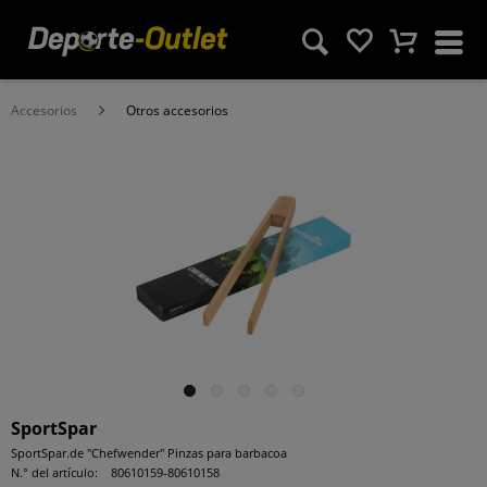
Accesorios
Otros accesorios
SportSpar
SportSpar.de "Chefwender" Pinzas para barbacoa
N.° del artículo:
80610159-80610158