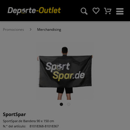
Promociones
Merchandising
SportSpar
SportSpar.de Bandera 90 x 150 cm
N.° del artículo:
81018368-81018367