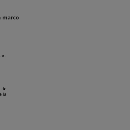
a marco
ar.
 del
e la