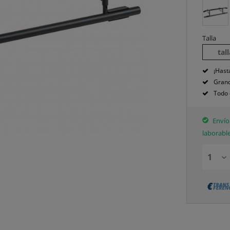
Talla
tal
¡Hast
Grand
Todo 
Envío 
laborabl