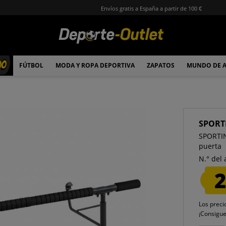
Envíos gratis a España a partir de 100 €
00
FÚTBOL
MODA Y ROPA DEPORTIVA
ZAPATOS
MUNDO DE 
SPORT
SPORTI
puerta
N.° del 
2
Los preci
¡Consigu