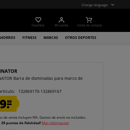
Change language:
Favoritos
Mi cuenta
Cesta de compra
AHORROS
FITNESS
MARCAS
OTROS DEPORTES
INATOR
NATOR Barra de dominadas para marco de
artículo:
132869170-132869167
9.
99
os de venta incluyen IVA.
Gastos de envío
no incluidos.
e
29 puntos de fidelidad!
Más información