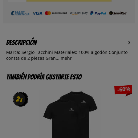
Descripción
Marca: Sergio Tacchini Materiales: 100% algodón Conjunto
consta de 2 piezas Gran...
mehr
También podría gustarte esto
-60%
2
2
x
x