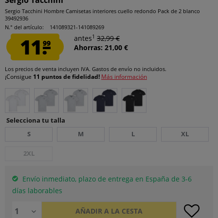
Sergio Tacchini
Sergio Tacchini Hombre Camisetas interiores cuello redondo Pack de 2 blanco
39492936
N.° del artículo:
141089321-141089269
1
11.
antes
32,99 €
99
Ahorras: 21,00 €
Los precios de venta incluyen IVA.
Gastos de envío
no incluidos.
¡Consigue
11 puntos de fidelidad!
Más información
Selecciona tu talla
S
M
L
XL
2XL
Envío inmediato, plazo de entrega en España de 3-6
días laborables
AÑADIR A LA CESTA