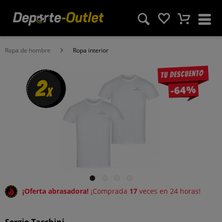
Ropa de hombre
Ropa interior
Tu descuento
2
-64%
x
¡Oferta abrasadora!
¡Comprada
17
veces en 24 horas!