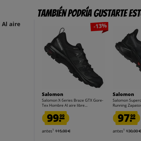
También podría gustarte es
Al aire
-13%
Salomon
Salomon
Salomon X-Series Braze GTX Gore-
Salomon Supercr
Tex Hombre Al aire libre...
Running Zapato
99.
97.
99
99
1
1
antes
115,00 €
antes
130,00 