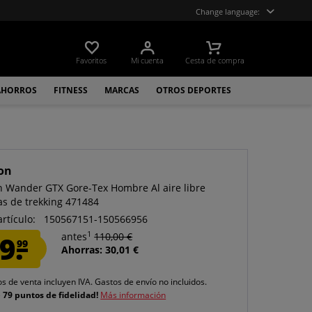
Change language:
Favoritos
Mi cuenta
Cesta de compra
AHORROS
FITNESS
MARCAS
OTROS DEPORTES
on
 Wander GTX Gore-Tex Hombre Al aire libre
las de trekking 471484
artículo:
150567151-150566956
1
9.
antes
110,00 €
99
Ahorras: 30,01 €
os de venta incluyen IVA.
Gastos de envío
no incluidos.
e
79 puntos de fidelidad!
Más información