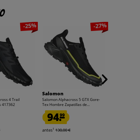
to
-25%
-27%
Salomon
adidas
oss 4 Trail
Salomon Alphacross 5 GTX Gore-
adidas ULTRAB
s 417362
Tex Hombre Zapatillas de...
Zapatos EG069
94.
47.
99
69
1
1
€
antes
130,00 €
antes
180,00 