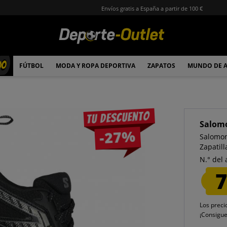
Envíos gratis a España a partir de 100 €
00
FÚTBOL
MODA Y ROPA DEPORTIVA
ZAPATOS
MUNDO DE 
Tu descuento
Salom
-27%
Salomon
Zapatil
N.° del 
7
Los preci
¡Consigu