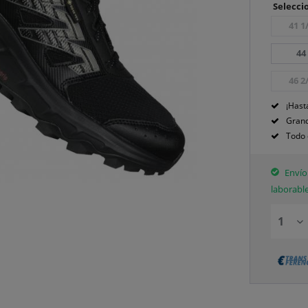
Seleccio
41 1
44
46 2
¡Hast
Grand
Todo 
Envío 
laborabl