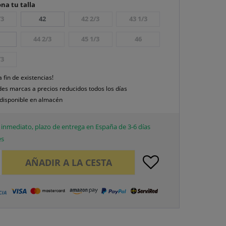
na tu talla
/3
42
42 2/3
43 1/3
44 2/3
45 1/3
46
/3
a fin de existencias!
es marcas a precios reducidos todos los días
disponible en almacén
inmediato, plazo de entrega en España de 3-6 días
es
AÑADIR A LA CESTA