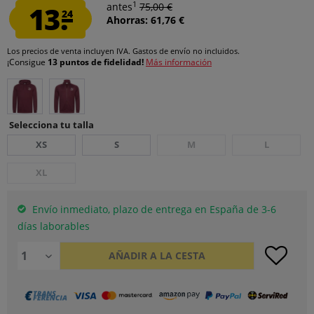
1
13.
antes
75,00 €
24
Ahorras: 61,76 €
Los precios de venta incluyen IVA.
Gastos de envío
no incluidos.
¡Consigue
13 puntos de fidelidad!
Más información
Selecciona tu talla
XS
S
M
L
XL
Envío inmediato, plazo de entrega en España de 3-6
días laborables
AÑADIR A LA CESTA