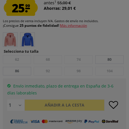
1
25.
antes
55,00 €
99
Ahorras: 29,01 €
Los precios de venta incluyen IVA.
Gastos de envío
no incluidos.
¡Consigue
25 puntos de fidelidad!
Más información
Selecciona tu talla
62
68
74
80
86
92
98
104
Envío inmediato, plazo de entrega en España de 3-6
días laborables
AÑADIR A LA CESTA