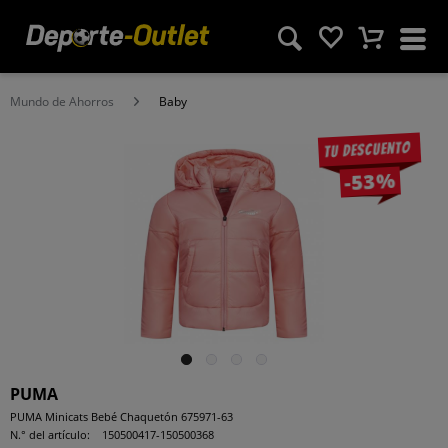
Mundo de Ahorros
Baby
Tu descuento
-53%
PUMA
PUMA Minicats Bebé Chaquetón 675971-63
N.° del artículo:
150500417-150500368