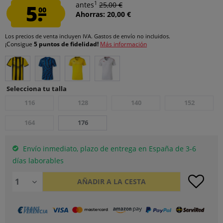
1
5.
antes
25,00 €
00
Ahorras: 20,00 €
Los precios de venta incluyen IVA.
Gastos de envío
no incluidos.
¡Consigue
5 puntos de fidelidad!
Más información
Selecciona tu talla
116
128
140
152
164
176
Envío inmediato, plazo de entrega en España de 3-6
días laborables
AÑADIR A LA CESTA