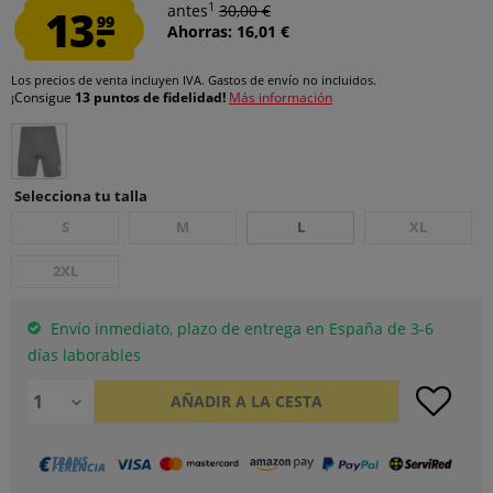
1
13.
antes
30,00 €
99
Ahorras: 16,01 €
Los precios de venta incluyen IVA.
Gastos de envío
no incluidos.
¡Consigue
13 puntos de fidelidad!
Más información
Selecciona tu talla
S
M
L
XL
2XL
Envío inmediato, plazo de entrega en España de 3-6
días laborables
AÑADIR A LA CESTA