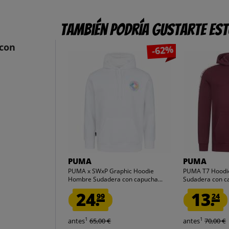
También podría gustarte es
con
-62%
PUMA
PUMA
PUMA x SWxP Graphic Hoodie
PUMA T7 Hoodi
Hombre Sudadera con capucha...
Sudadera con c
24.
13.
99
24
1
1
antes
65,00 €
antes
70,00 €