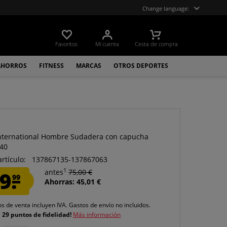
Change language:
Favoritos
Mi cuenta
Cesta de compra
AHORROS
FITNESS
MARCAS
OTROS DEPORTES
ternational Hombre Sudadera con capucha
40
artículo:
137867135-137867063
1
9.
antes
75,00 €
99
Ahorras: 45,01 €
os de venta incluyen IVA.
Gastos de envío
no incluidos.
e
29 puntos de fidelidad!
Más información