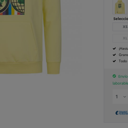
Seleccio
XS
XL
¡Hast
Grand
Todo 
Envío 
laborabl