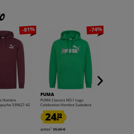
to
-81%
-74%
PUMA
PUMA
e Hombre
PUMA Classics NO.1 Logo
PUMA T7 x FTF 
apucha 539627-42
Celebration Hombre Sudadera
Hombre Sudader
con...
24.
24.
99
99
1
1
antes
95,00 €
antes
75,00 €