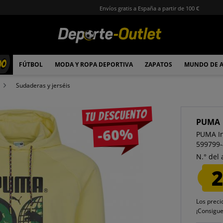
Envíos gratis a España a partir de 100 €
00
FÚTBOL
MODA Y ROPA DEPORTIVA
ZAPATOS
MUNDO DE 
Sudaderas y jerséis
Tu descuento
PUMA
-60%
PUMA In
599799-
N.° del 
2
Los preci
¡Consigu