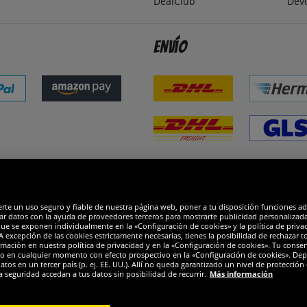
DealClub
Dev
Envío
dones
R
erte un uso seguro y fiable de nuestra página web, poner a tu disposición funciones a
ar datos con la ayuda de proveedores terceros para mostrarte publicidad personalizada. 
que se exponen individualmente en la «Configuración de cookies» y la política de priva
 excepción de las cookies estrictamente necesarias, tienes la posibilidad de rechazar 
mación en nuestra política de privacidad y en la «Configuración de cookies». Tu consen
o en cualquier momento con efecto prospectivo en la «Configuración de cookies». Dep
os en un tercer país (p. ej. EE. UU.). Allí no queda garantizado un nivel de protección 
a seguridad accedan a tus datos sin posibilidad de recurrir.
Más información