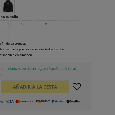
na tu talla
S
M
L
a fin de existencias!
es marcas a precios reducidos todos los días
disponible en almacén
inmediato, plazo de entrega en España de 3-6 días
es
AÑADIR A LA CESTA