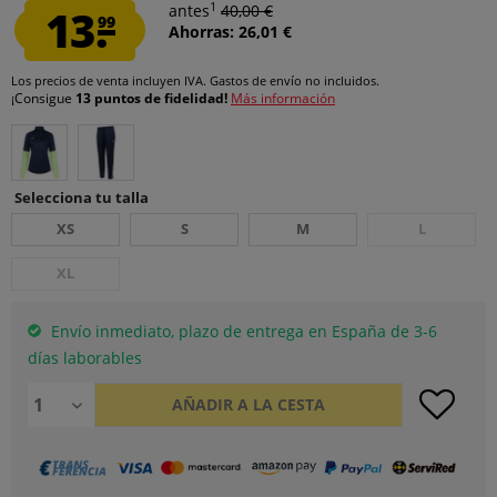
1
13.
antes
40,00 €
99
Ahorras: 26,01 €
Los precios de venta incluyen IVA.
Gastos de envío
no incluidos.
¡Consigue
13 puntos de fidelidad!
Más información
Selecciona tu talla
XS
S
M
L
XL
Envío inmediato, plazo de entrega en España de 3-6
días laborables
AÑADIR A LA CESTA