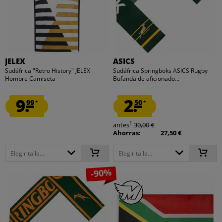
JELEX
ASICS
Sudáfrica "Retro History" JELEX
Sudáfrica Springboks ASICS Rugby
Hombre Camiseta
Bufanda de aficionado...
9.
2.
99
50
*
*
1
antes
30,00 €
Ahorras:
27,50 €
Elegir talla...
Elegir talla...
-90%