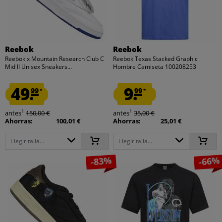
Reebok
Reebok
Reebok x Mountain Research Club C
Reebok Texas Stacked Graphic
Mid II Unisex Sneakers...
Hombre Camiseta 100208253
49.
9.
99
99
*
*
1
1
antes
150,00 €
antes
35,00 €
Ahorras:
100,01 €
Ahorras:
25,01 €
Elegir talla...
Elegir talla...
-83%
-66%