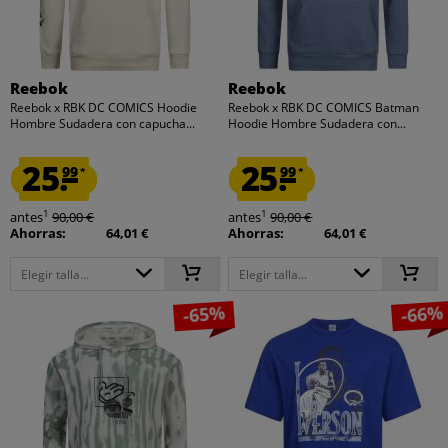
Reebok
Reebok
Reebok x RBK DC COMICS Hoodie
Reebok x RBK DC COMICS Batman
Hombre Sudadera con capucha...
Hoodie Hombre Sudadera con...
25.
25.
99
99
*
*
1
1
antes
90,00 €
antes
90,00 €
Ahorras:
64,01 €
Ahorras:
64,01 €
Elegir talla...
Elegir talla...
-65%
-66%