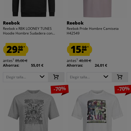
Reebok
Reebok
Reebok x RBK LOONEY TUNES
Reebok Pride Hombre Camiseta
Hoodie Hombre Sudadera con...
H42549
29.
15.
99
99
*
*
1
1
antes
85,00 €
antes
40,00 €
Ahorras:
55,01 €
Ahorras:
24,01 €
Elegir talla...
Elegir talla...
-70%
-70%