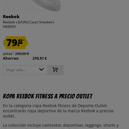
Reebok
Reebok x JUUN.J Court Sneakers
H69059
79.
49
*
1
antes
290,00 €
Ahorras:
210,51 €
Elegir talla...
ropa Reebok fitness a precio outlet
En la categoría ropa Reebok fitness de Deporte-Outlet
encontrarás ropa deportiva de la marca Reebok a precios
outlet.
La colección incluye camisetas deportivas, leggings, shorts y