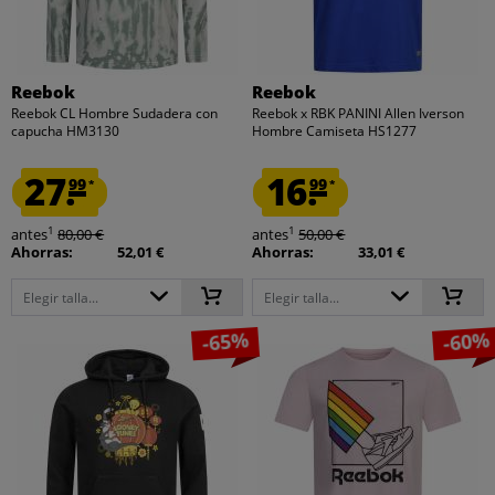
Reebok
Reebok
Reebok CL Hombre Sudadera con
Reebok x RBK PANINI Allen Iverson
capucha HM3130
Hombre Camiseta HS1277
27.
16.
99
99
*
*
1
1
antes
80,00 €
antes
50,00 €
Ahorras:
52,01 €
Ahorras:
33,01 €
Elegir talla...
Elegir talla...
-65%
-60%