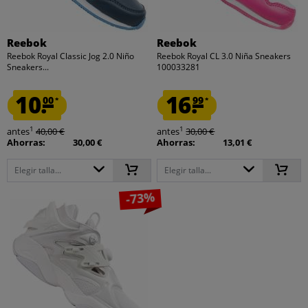
Reebok
Reebok
Reebok Royal Classic Jog 2.0 Niño
Reebok Royal CL 3.0 Niña Sneakers
Sneakers...
100033281
10.
16.
00
99
*
*
1
1
antes
40,00 €
antes
30,00 €
Ahorras:
30,00 €
Ahorras:
13,01 €
Elegir talla...
Elegir talla...
-73%