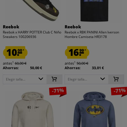
Reebok
Reebok
Reebok x HARRY POTTER Club C Niño
Reebok x RBK PANINI Allen Iverson
Sneakers 100206936
Hombre Camiseta HR3178
10.
16.
00
99
*
*
1
1
antes
60,00 €
antes
50,00 €
Ahorras:
50,00 €
Ahorras:
33,01 €
Elegir talla...
Elegir talla...
-71%
-71%