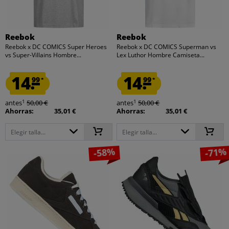
Reebok
Reebok
Reebok x DC COMICS Super Heroes
Reebok x DC COMICS Superman vs
vs Super-Villains Hombre...
Lex Luthor Hombre Camiseta...
14.
14.
99
99
*
*
1
1
antes
50,00 €
antes
50,00 €
Ahorras:
35,01 €
Ahorras:
35,01 €
Elegir talla...
Elegir talla...
-58%
-71%