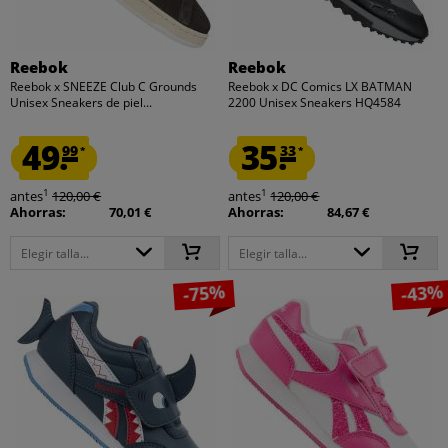
Reebok
Reebok
Reebok x SNEEZE Club C Grounds
Reebok x DC Comics LX BATMAN
Unisex Sneakers de piel...
2200 Unisex Sneakers HQ4584
49.
35.
99
33
*
*
1
1
antes
120,00 €
antes
120,00 €
Ahorras:
70,01 €
Ahorras:
84,67 €
Elegir talla...
Elegir talla...
-75%
-43%