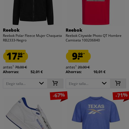
Reebok
Reebok
Reebok Polar Fleece Mujer Chaqueta
Reebok Citywide Photo QT Hombre
RB2333-Negro
Camiseta 100206840
17.
9.
99
99
*
*
1
1
antes
70,00 €
antes
20,00 €
Ahorras:
52,01 €
Ahorras:
10,01 €
Elegir talla...
Elegir talla...
-67%
-71%