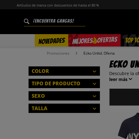
Artículos de marca con descuentos de hasta el 80 %
%
OFERTAS
TOP 1
NOVEDADES
MEJORES
Promociones
Ecko Unltd. Oferta
Ecko Un
COLOR
Descubre la o
leer más
TIPO DE PRODUCTO
POLOS
SEXO
CERRAR
HOMBRES
TALLA
CERRAR
S
CERRAR
CERRAR