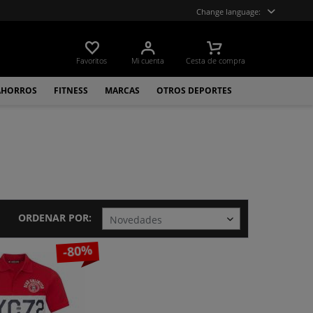
Change language:
Favoritos
Mi cuenta
Cesta de compra
AHORROS
FITNESS
MARCAS
OTROS DEPORTES
ORDENAR POR:
-80%