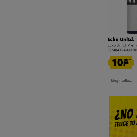
Ecko Unltd.
Ecko Unltd. Pre
EFM04794-MARI
10.
00
*
Elegir talla...