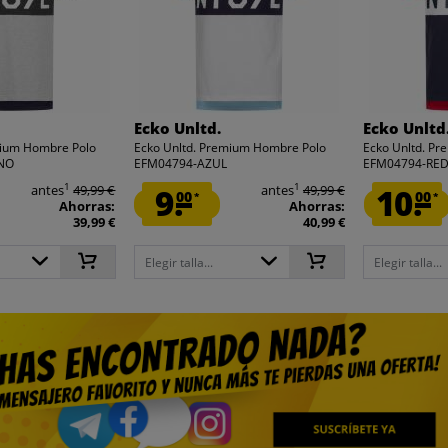
Ecko Unltd.
Ecko Unltd
mium Hombre Polo
Ecko Unltd. Premium Hombre Polo
Ecko Unltd. P
NO
EFM04794-AZUL
EFM04794-RE
1
1
antes
49,99 €
9.
antes
49,99 €
10.
00
00
*
*
Ahorras:
Ahorras:
39,99 €
40,99 €
Elegir talla...
Elegir talla...