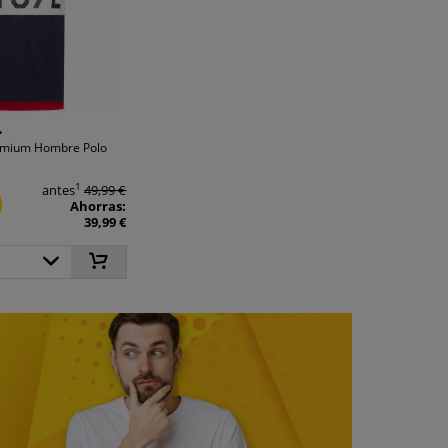
.
remium Hombre Polo
D
1
antes
49,99 €
Ahorras:
39,99 €