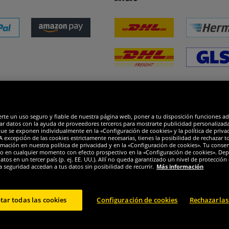
dones
R
erte un uso seguro y fiable de nuestra página web, poner a tu disposición funciones a
ar datos con la ayuda de proveedores terceros para mostrarte publicidad personalizada. 
que se exponen individualmente en la «Configuración de cookies» y la política de priva
 excepción de las cookies estrictamente necesarias, tienes la posibilidad de rechazar 
mación en nuestra política de privacidad y en la «Configuración de cookies». Tu consen
o en cualquier momento con efecto prospectivo en la «Configuración de cookies». Dep
os en un tercer país (p. ej. EE. UU.). Allí no queda garantizado un nivel de protección 
a seguridad accedan a tus datos sin posibilidad de recurrir.
Más información
tar todas las cookies
Configuración de cookies
Rechazarlas
© 2024 Sportspar GmbH, Gustav-Adolf-Ring 7, 04838 Eilenburg DE - Todos los derechos