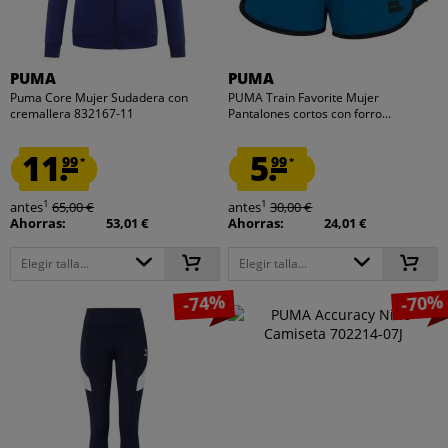
PUMA
PUMA
Puma Core Mujer Sudadera con
PUMA Train Favorite Mujer
cremallera 832167-11
Pantalones cortos con forro...
11.
5.
99
99
*
*
1
1
antes
65,00 €
antes
30,00 €
Ahorras:
53,01 €
Ahorras:
24,01 €
Elegir talla...
Elegir talla...
-74%
-70%