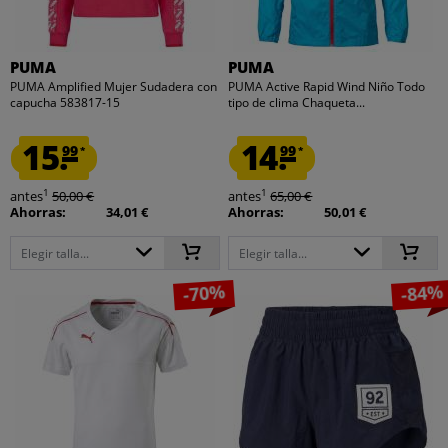
PUMA
PUMA
PUMA Amplified Mujer Sudadera con
PUMA Active Rapid Wind Niño Todo
capucha 583817-15
tipo de clima Chaqueta...
15.
14.
99
99
*
*
1
1
antes
50,00 €
antes
65,00 €
Ahorras:
34,01 €
Ahorras:
50,01 €
Elegir talla...
Elegir talla...
-70%
-84%