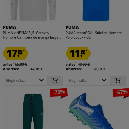
PUMA
PUMA
PUMA x NEYMAR JR. Creavity
PUMA teamGOAL Sideline Hombre
Hombre Camiseta de manga larga...
Polo 656577-02
17.
11.
99
99
*
*
1
1
antes
65,00 €
antes
40,00 €
Ahorras:
47,01 €
Ahorras:
28,01 €
Elegir talla...
Elegir talla...
-73%
-67%