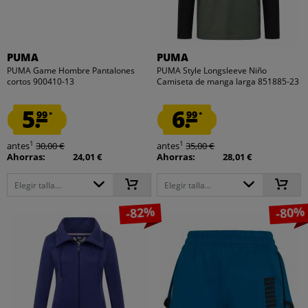
PUMA
PUMA
PUMA Game Hombre Pantalones
PUMA Style Longsleeve Niño
cortos 900410-13
Camiseta de manga larga 851885-23
5.
6.
99
99
*
*
1
1
antes
30,00 €
antes
35,00 €
Ahorras:
24,01 €
Ahorras:
28,01 €
Elegir talla...
Elegir talla...
-82%
-80%