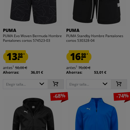
PUMA
PUMA
PUMA Evo Woven Bermuda Hombre
PUMA Standby Hombre Pantalones
Pantalones cortos 574523-03
cortos 530328-04
13.
16.
99
99
*
*
1
1
antes
50,00 €
antes
70,00 €
Ahorras:
36,01 €
Ahorras:
53,01 €
Elegir talla...
Elegir talla...
-68%
-74%