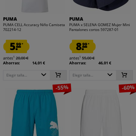
PUMA
PUMA
PUMA CELL Accuracy Niño Camiseta
PUMA x SELENA GOMEZ Mujer Mini
702214-12
Pantalones cortos 597287-01
5.
8.
99
99
*
*
1
1
antes
20,00 €
antes
55,00 €
Ahorras:
14,01 €
Ahorras:
46,01 €
Elegir talla...
Elegir talla...
-55%
-60%