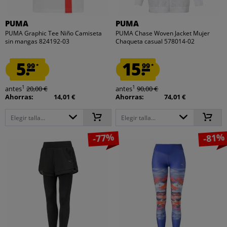
PUMA
PUMA
PUMA Graphic Tee Niño Camiseta
PUMA Chase Woven Jacket Mujer
sin mangas 824192-03
Chaqueta casual 578014-02
5.
15.
99
99
*
*
1
1
antes
20,00 €
antes
90,00 €
Ahorras:
14,01 €
Ahorras:
74,01 €
Elegir talla...
Elegir talla...
-77%
-81%