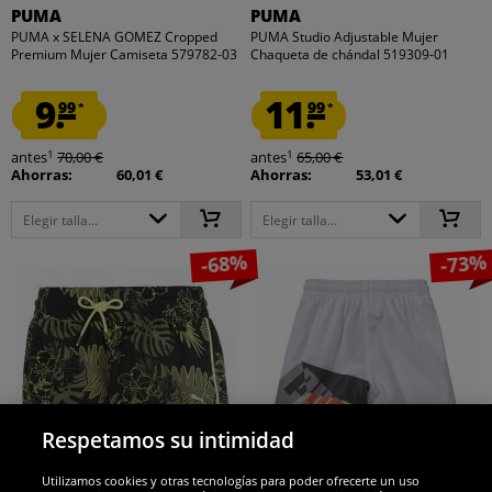
PUMA
PUMA
PUMA x SELENA GOMEZ Cropped
PUMA Studio Adjustable Mujer
Premium Mujer Camiseta 579782-03
Chaqueta de chándal 519309-01
9.
11.
99
99
*
*
1
1
antes
70,00 €
antes
65,00 €
Ahorras:
60,01 €
Ahorras:
53,01 €
Elegir talla...
Elegir talla...
-68%
-73%
Respetamos su intimidad
Utilizamos cookies y otras tecnologías para poder ofrecerte un uso