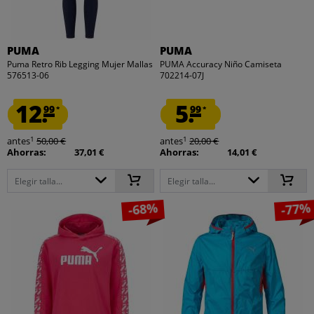
PUMA
PUMA
Puma Retro Rib Legging Mujer Mallas
PUMA Accuracy Niño Camiseta
576513-06
702214-07J
12.
5.
99
99
*
*
1
1
antes
50,00 €
antes
20,00 €
Ahorras:
37,01 €
Ahorras:
14,01 €
Elegir talla...
Elegir talla...
-68%
-77%