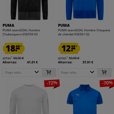
PUMA
PUMA
PUMA teamGOAL Hombre
PUMA teamGOAL Hombre Chaqueta
Chubasquero 656559-03
de chándal 656561-02
18.
12.
99
99
*
*
1
1
antes
60,00 €
antes
50,00 €
Ahorras:
41,01 €
Ahorras:
37,01 €
Elegir talla...
Elegir talla...
-72%
-70%