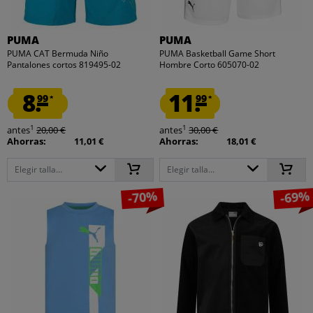
PUMA
PUMA
PUMA CAT Bermuda Niño
PUMA Basketball Game Short
Pantalones cortos 819495-02
Hombre Corto 605070-02
8.
11.
99
99
*
*
1
1
antes
20,00 €
antes
30,00 €
Ahorras:
11,01 €
Ahorras:
18,01 €
Elegir talla...
Elegir talla...
-70%
-69%