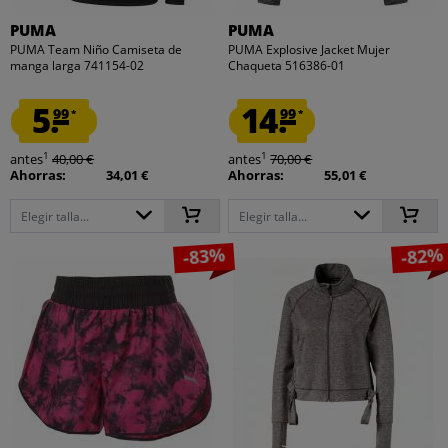
PUMA
PUMA
PUMA Team Niño Camiseta de
PUMA Explosive Jacket Mujer
manga larga 741154-02
Chaqueta 516386-01
5.
14.
99
99
*
*
1
1
antes
40,00 €
antes
70,00 €
Ahorras:
34,01 €
Ahorras:
55,01 €
Elegir talla...
Elegir talla...
-83%
-82%