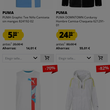
PUMA
PUMA
PUMA Graphic Tee Niño Camiseta
PUMA DOWNTOWN Corduroy
sin mangas 824192-02
Hombre Camisa-Chaqueta 621291-
01
5.
24.
99
99
*
*
1
1
antes
20,00 €
antes
80,00 €
Ahorras:
14,01 €
Ahorras:
55,01 €
Elegir talla...
Elegir talla...
-70%
-82%