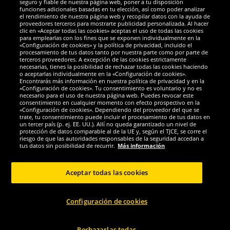
seguro y fiable de nuestra página web, poner a tu disposición
PUMA
PUMA
funciones adicionales basadas en tu elección, así como poder analizar
PUMA Summer AOP Mujer
PUMA Graphic Cat Niño Bermudas
el rendimiento de nuestra página web y recopilar datos con la ayuda de
Pantalones cortos 582969-01
819506-01
proveedores terceros para mostrarte publicidad personalizada. Al hacer
clic en «Aceptar todas las cookies» aceptas el uso de todas las cookies
para emplearlas con los fines que se exponen individualmente en la
7.
7.
«Configuración de cookies» y la política de privacidad, incluido el
99
99
*
*
procesamiento de tus datos tanto por nuestra parte como por parte de
terceros proveedores. A excepción de las cookies estrictamente
necesarias, tienes la posibilidad de rechazar todas las cookies haciendo
1
1
antes
25,00 €
antes
30,00 €
o aceptarlas individualmente en la «Configuración de cookies».
Ahorras:
17,01 €
Ahorras:
22,01 €
Encontrarás más información en nuestra política de privacidad y en la
«Configuración de cookies». Tu consentimiento es voluntario y no es
necesario para el uso de nuestra página web. Puedes revocar este
Elegir talla...
Elegir talla...
consentimiento en cualquier momento con efecto prospectivo en la
«Configuración de cookies». Dependiendo del proveedor del que se
trate, tu consentimiento puede incluir el procesamiento de tus datos en
-68%
-73%
un tercer país (p. ej. EE. UU.). Allí no queda garantizado un nivel de
protección de datos comparable al de la UE y, según el TJCE, se corre el
riesgo de que las autoridades responsables de la seguridad accedan a
tus datos sin posibilidad de recurrir.
Más información
Aceptar todas las cookies
Configuración de cookies
Rechazarlas todas