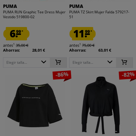
PUMA
PUMA
PUMA RUN Graphic Tee Dress Mujer
PUMA TZ Skirt Mujer Falda 579217-
Vestido 519800-02
51
6.
11.
99
99
*
*
1
1
antes
35,00 €
antes
75,00 €
Ahorras:
28,01 €
Ahorras:
63,01 €
Elegir talla...
Elegir talla...
-86%
-82%