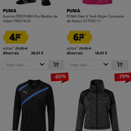
PUMA
PUMA
Austria ÖFB PUMA Pro Medias de
PUMA Own It Tank Mujer Camiseta
fútbol 756574-03
de fitness 517935-11
4.
6.
99
99
*
*
1
1
antes
25,00 €
antes
25,00 €
Ahorras:
20,01 €
Ahorras:
18,01 €
Elegir talla...
Elegir talla...
-85%
-79%