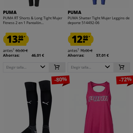
PUMA
PUMA
PUMA RT Shorts & Long Tight Mujer
PUMA Shatter Tight Mujer Leggins de
Fitness 2 en 1 Pantalón...
deporte 514492-06
13.
12.
99
99
*
*
1
1
antes
60,00 €
antes
70,00 €
Ahorras:
46,01 €
Ahorras:
57,01 €
Elegir talla...
Elegir talla...
-80%
-72%