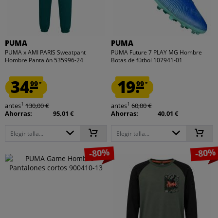
PUMA
PUMA
PUMA x AMI PARIS Sweatpant
PUMA Future 7 PLAY MG Hombre
Hombre Pantalón 535996-24
Botas de fútbol 107941-01
34.
19.
99
99
*
*
1
1
antes
130,00 €
antes
60,00 €
Ahorras:
95,01 €
Ahorras:
40,01 €
Elegir talla...
Elegir talla...
-80%
-80%