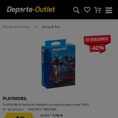
Mundo de Ahorros
Game & Fun
Tu descuento
-42%
PLAYMOBIL
PLAYMOBIL® Hacha de caballero con soporte para armas 70431
N.° del artículo:
136557972-136557960
1
antes
7,90 €
59