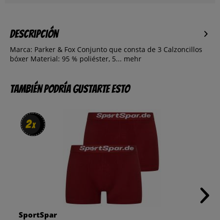
Descripción
Marca: Parker & Fox Conjunto que consta de 3 Calzoncillos
bóxer Material: 95 % poliéster, 5...
mehr
También podría gustarte esto
2
2
x
x
SportSpar