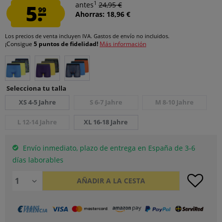
1
5.
antes
24,95 €
99
Ahorras: 18,96 €
Los precios de venta incluyen IVA.
Gastos de envío
no incluidos.
¡Consigue
5 puntos de fidelidad!
Más información
Selecciona tu talla
XS 4-5 Jahre
S 6-7 Jahre
M 8-10 Jahre
L 12-14 Jahre
XL 16-18 Jahre
Envío inmediato, plazo de entrega en España de 3-6
días laborables
AÑADIR A LA CESTA