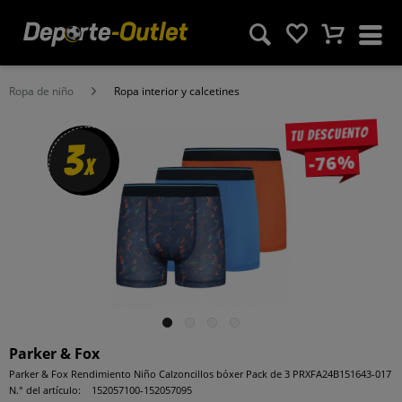
Ropa de niño
Ropa interior y calcetines
Tu descuento
3
-76%
x
Parker & Fox
Parker & Fox Rendimiento Niño Calzoncillos bóxer Pack de 3 PRXFA24B151643-017
N.° del artículo:
152057100-152057095