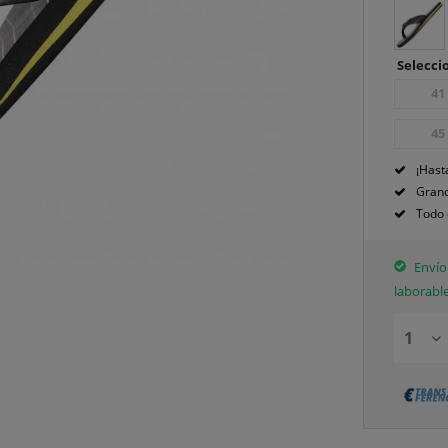
Seleccio
41
45
¡Hast
Grand
Todo 
Envío 
laborabl