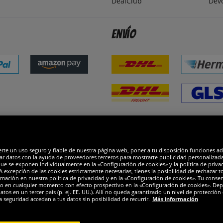
DealClub
Dev
Envío
dones
R
erte un uso seguro y fiable de nuestra página web, poner a tu disposición funciones a
ar datos con la ayuda de proveedores terceros para mostrarte publicidad personalizada. 
que se exponen individualmente en la «Configuración de cookies» y la política de priva
 excepción de las cookies estrictamente necesarias, tienes la posibilidad de rechazar 
mación en nuestra política de privacidad y en la «Configuración de cookies». Tu consen
o en cualquier momento con efecto prospectivo en la «Configuración de cookies». Dep
os en un tercer país (p. ej. EE. UU.). Allí no queda garantizado un nivel de protección 
a seguridad accedan a tus datos sin posibilidad de recurrir.
Más información