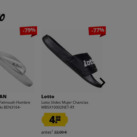
to
-79%
-77%
MAN
Lotto
ellesse
Falmouth Hombre
Lotto Slides Mujer Chanclas
ellesse Slider
do BEN3164-
MBSX10002NET-R1
Marina Adelaid
4.
7.
99
99
1
1
antes
22,00 €
antes
27,99 €