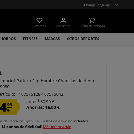
Change language:
Favoritos
Mi cuenta
Cesta de compra
AHORROS
FITNESS
MARCAS
OTROS DEPORTES
L
 Imprint Pattern Flip Hombre Chanclas de dedo
-9950
artículo:
167515128-167515042
1
4.
antes
30,99 €
99
Ahorras: 16,00 €
os de venta incluyen IVA.
Gastos de envío
no incluidos.
e
14 puntos de fidelidad!
Más información