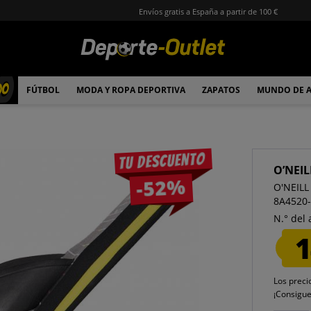
Envíos gratis a España a partir de 100 €
00
FÚTBOL
MODA Y ROPA DEPORTIVA
ZAPATOS
MUNDO DE 
Tu descuento
O’NEIL
-52%
O'NEILL
8A4520
N.° del 
1
Los preci
¡Consigu