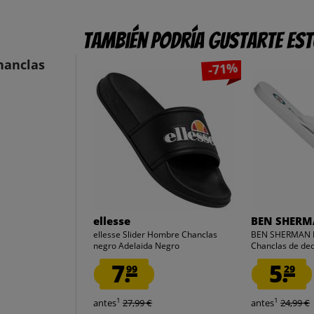
También podría gustarte es
hanclas
-71%
ellesse
BEN SHER
ellesse Slider Hombre Chanclas
BEN SHERMAN 
negro Adelaida Negro
Chanclas de de
BLANCO
7.
5.
99
29
1
1
antes
27,99 €
antes
24,99 €