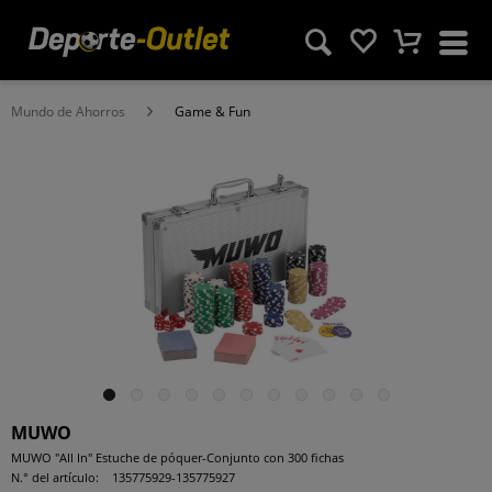
Mundo de Ahorros
Game & Fun
MUWO
MUWO "All In" Estuche de póquer-Conjunto con 300 fichas
N.° del artículo:
135775929-135775927