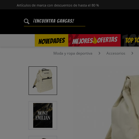
Artículos de marca con descuentos de hasta el 80 %
%
OFERTAS
TOP 1
NOVEDADES
MEJORES
Moda y ropa deportiva
Accesorios