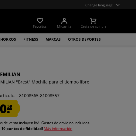
Change language:
Favoritos
Mi cuenta
Cesta de compra
AHORROS
FITNESS
MARCAS
OTROS DEPORTES
EMILIAN
ILIAN "Brest" Mochila para el tiempo libre
artículo:
81008565-81008557
0.
59
os de venta incluyen IVA.
Gastos de envío
no incluidos.
e
10 puntos de fidelidad!
Más información