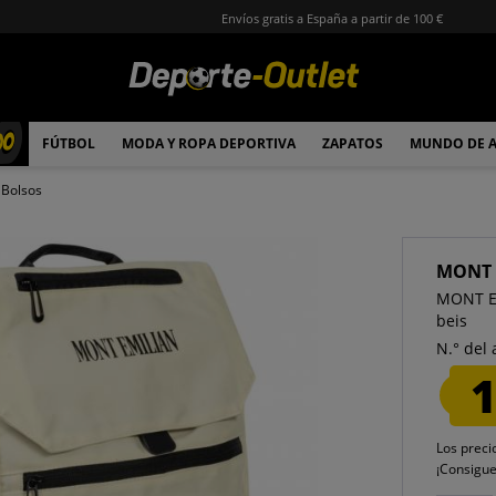
Envíos gratis a España a partir de 100 €
00
FÚTBOL
MODA Y ROPA DEPORTIVA
ZAPATOS
MUNDO DE 
Bolsos
MONT 
MONT EM
beis
N.° del 
1
Los preci
¡Consigu