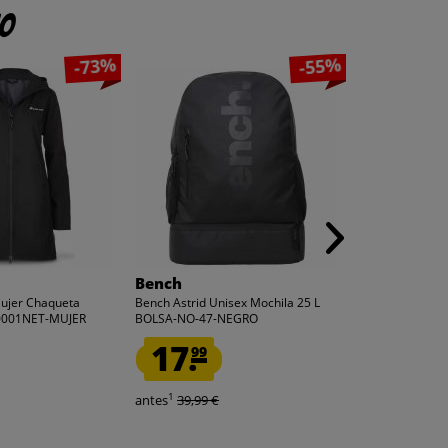
to
-73%
-55%
Bench
Bench
Mujer Chaqueta
Bench Astrid Unisex Mochila 25 L
Bench Luna Uni
10001NET-MUJER
BOLSA-NO-47-NEGRO
BOLSA-NO-14-G
17.
15.
99
99
1
1
antes
39,99 €
antes
39,99 €