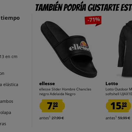
También podría gustarte es
 tiempo
-71%
 13 en cm
con
ellesse
Lotto
 elástica
ellesse Slider Hombre Chanclas
Lotto Outdoor 
negro Adelaida Negro
softshell UJAX
n ambos
7.
15.
99
99
solapa
1
1
antes
27,99 €
antes
59,99 €
oras