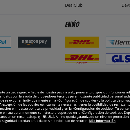
DealClub
Dev
Envío
dones
R
erte un uso seguro y fiable de nuestra página web, poner a tu disposición funciones a
ar datos con la ayuda de proveedores terceros para mostrarte publicidad personalizada. 
que se exponen individualmente en la «Configuración de cookies» y la política de priva
 excepción de las cookies estrictamente necesarias, tienes la posibilidad de rechazar 
mación en nuestra política de privacidad y en la «Configuración de cookies». Tu consen
o en cualquier momento con efecto prospectivo en la «Configuración de cookies». Dep
os en un tercer país (p. ej. EE. UU.). Allí no queda garantizado un nivel de protección 
a seguridad accedan a tus datos sin posibilidad de recurrir.
Más información