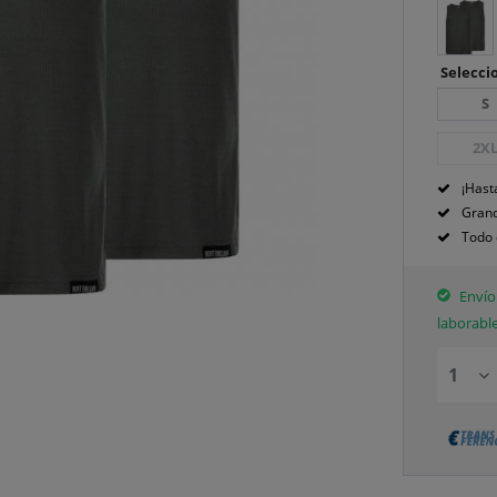
Seleccio
S
2X
¡Hast
Grand
Todo 
Envío 
laborabl