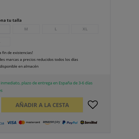
na tu talla
M
L
XL
L
a fin de existencias!
es marcas a precios reducidos todos los días
disponible en almacén
inmediato, plazo de entrega en España de 3-6 días
es
AÑADIR A LA CESTA