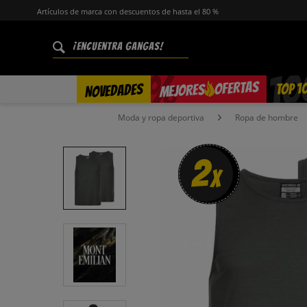
Artículos de marca con descuentos de hasta el 80 %
%
OFERTAS
TOP 1
NOVEDADES
MEJORES
Moda y ropa deportiva
Ropa de hombre
2
x