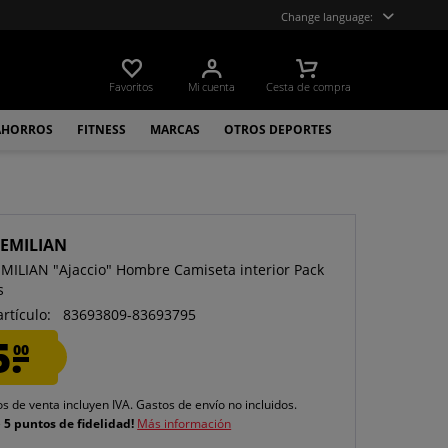
Change language:
Favoritos
Mi cuenta
Cesta de compra
AHORROS
FITNESS
MARCAS
OTROS DEPORTES
EMILIAN
ILIAN "Ajaccio" Hombre Camiseta interior Pack
s
artículo:
83693809-83693795
5.
00
os de venta incluyen IVA.
Gastos de envío
no incluidos.
e
5 puntos de fidelidad!
Más información