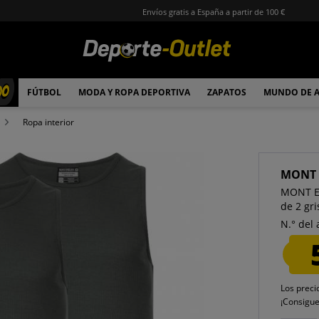
Envíos gratis a España a partir de 100 €
00
FÚTBOL
MODA Y ROPA DEPORTIVA
ZAPATOS
MUNDO DE 
Ropa interior
MONT 
MONT EM
de 2 gri
N.° del 
Los preci
¡Consigu