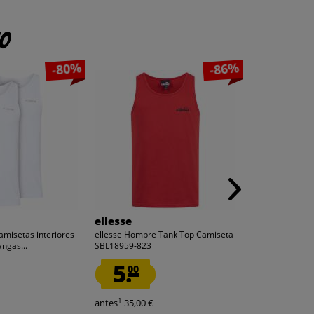
to
-80%
-86%
ellesse
hummel
misetas interiores
ellesse Hombre Tank Top Camiseta
hummel hmlMO
ngas...
SBL18959-823
Sudadera con c
5.
10.
00
00
1
1
antes
35,00 €
antes
34,95 €