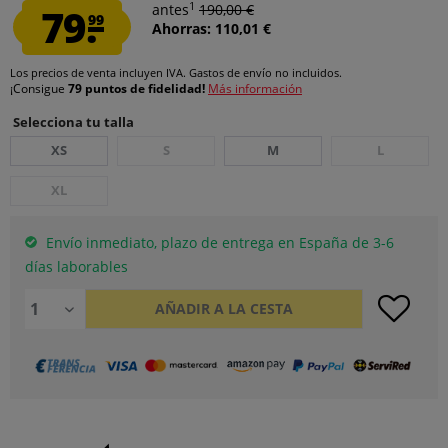
1
79.
antes
190,00 €
99
Ahorras: 110,01 €
Los precios de venta incluyen IVA.
Gastos de envío
no incluidos.
¡Consigue
79 puntos de fidelidad!
Más información
Selecciona tu talla
XS
S
M
L
XL
Envío inmediato, plazo de entrega en España de 3-6
días laborables
AÑADIR A LA CESTA