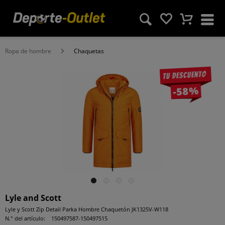
Ropa de hombre
Chaquetas
Tu descuento
-58%
Lyle and Scott
Lyle y Scott Zip Detail Parka Hombre Chaquetón JK1325V-W118
N.° del artículo:
150497587-150497515