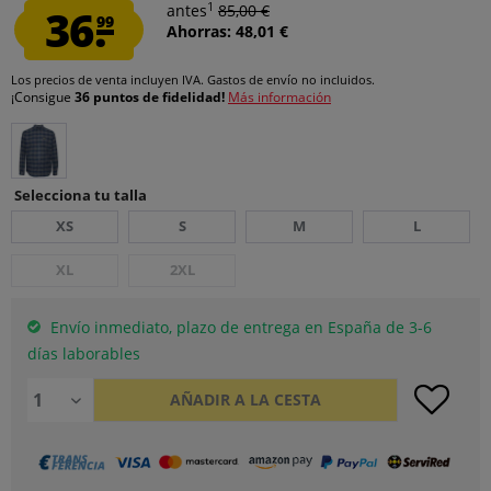
1
36.
antes
85,00 €
99
Ahorras: 48,01 €
Los precios de venta incluyen IVA.
Gastos de envío
no incluidos.
¡Consigue
36 puntos de fidelidad!
Más información
Selecciona tu talla
XS
S
M
L
XL
2XL
Envío inmediato, plazo de entrega en España de 3-6
días laborables
AÑADIR A LA CESTA