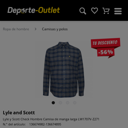
Ropa de hombre
Camisas y polos
Tu descuento
-56%
Lyle and Scott
Lyle y Scott Check Hombre Camisa de manga larga LW1707V-Z271
N.° del artículo:
136674982-136674895