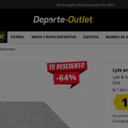
Envíos gratis a España a partir de 100 €
00
FÚTBOL
MODA Y ROPA DEPORTIVA
ZAPATOS
MUNDO DE 
Bufandas
Tu descuento
Lyle a
-64%
Lyle & 
D24
N.° del 
1
Los preci
¡Consigu