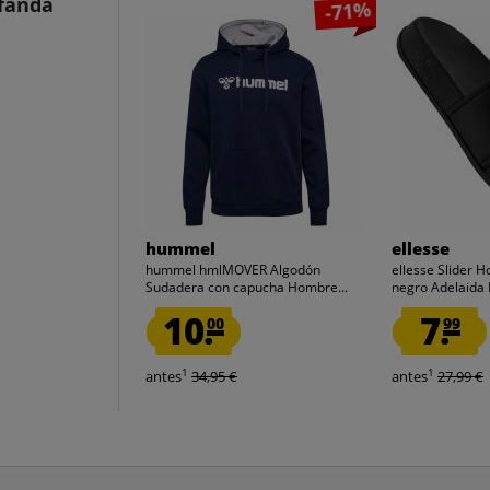
ufanda
-71%
hummel
ellesse
hummel hmlMOVER Algodón
ellesse Slider 
Sudadera con capucha Hombre...
negro Adelaida
10.
7.
00
99
1
1
antes
34,95 €
antes
27,99 €