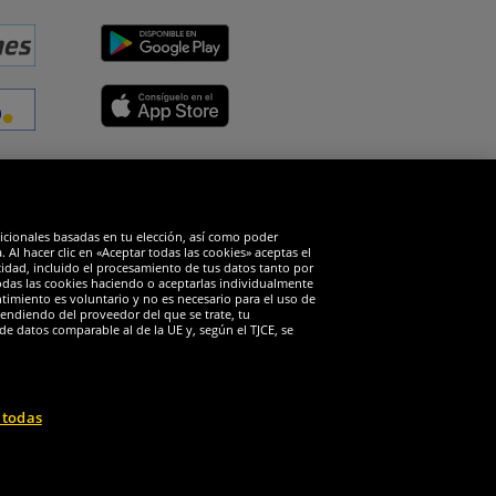
edes sociales
dicionales basadas en tu elección, así como poder
Al hacer clic en «Aceptar todas las cookies» aceptas el
cidad, incluido el procesamiento de tus datos tanto por
todas las cookies haciendo o aceptarlas individualmente
timiento es voluntario y no es necesario para el uso de
endiendo del proveedor del que se trate, tu
de datos comparable al de la UE y, según el TJCE, se
 todas
 reservados
io solo se aplica a clientes con una suscripción activa al DealClub.