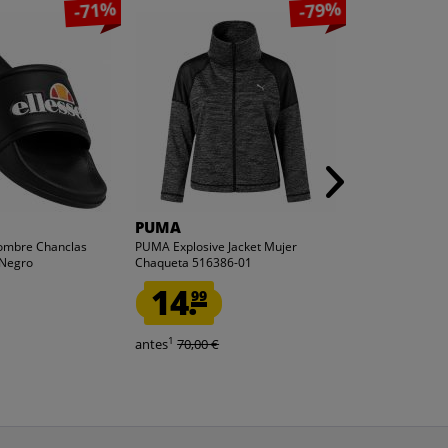
-71%
-79%
PUMA
Lotto
Hombre Chanclas
PUMA Explosive Jacket Mujer
Lotto Sport Toa
 Negro
Chaqueta 516386-01
10004PEN-04-R
14.
3.
99
99
1
1
antes
70,00 €
antes
20,00 €