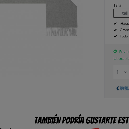
Talla
tal
¡Hast
Grand
Todo 
Envío 
laborabl
También podría gustarte es