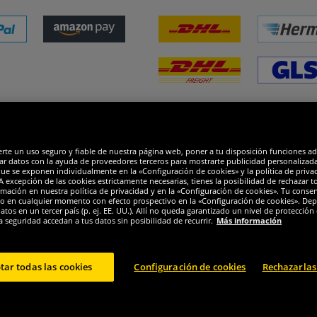
dones
R
erte un uso seguro y fiable de nuestra página web, poner a tu disposición funciones a
ar datos con la ayuda de proveedores terceros para mostrarte publicidad personalizada. 
que se exponen individualmente en la «Configuración de cookies» y la política de priva
 excepción de las cookies estrictamente necesarias, tienes la posibilidad de rechazar 
mación en nuestra política de privacidad y en la «Configuración de cookies». Tu consen
o en cualquier momento con efecto prospectivo en la «Configuración de cookies». Dep
os en un tercer país (p. ej. EE. UU.). Allí no queda garantizado un nivel de protección 
a seguridad accedan a tus datos sin posibilidad de recurrir.
Más información
tar todas las cookies
Configuración de cookies
Rechazarlas
© 2024 Sportspar GmbH, Gustav-Adolf-Ring 7, 04838 Eilenburg DE - Todos los derechos
1
2
luidos.
Precio de venta recomendado actual u original del fabricante, con IVA.
El prec