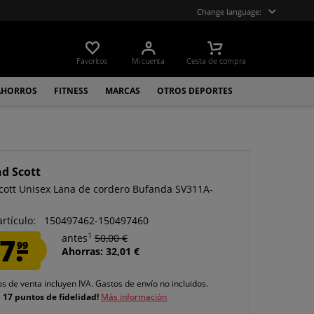
Change language:
Favoritos
Mi cuenta
Cesta de compra
AHORROS
FITNESS
MARCAS
OTROS DEPORTES
nd Scott
Scott Unisex Lana de cordero Bufanda SV311A-
artículo:
150497462-150497460
1
7.
antes
50,00 €
99
Ahorras: 32,01 €
os de venta incluyen IVA.
Gastos de envío
no incluidos.
e
17 puntos de fidelidad!
Más información