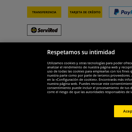
Transferencia
Tarjeta de crédito
Respetamos su intimidad
Socios y seguridad
Galar
Utilizamos cookies y otras tecnologías para poder ofrec
analizar el rendimiento de nuestra página web y recopil
uso de todas las cookies para emplearlas con los fines 
nuestra parte como por parte de terceros proveedores. A
en la «Configuración de cookies». Encontrarás más infor
nuestra página web. Puedes revocar este consentimient
consentimiento puede incluir el procesamiento de tus dat
Widerruf
corre el riesgo de que las autoridades responsables de l
Widerruf
Acep
Copyright 
*Todos los precios de venta incluyen IVA.
Gastos de envío
no inc