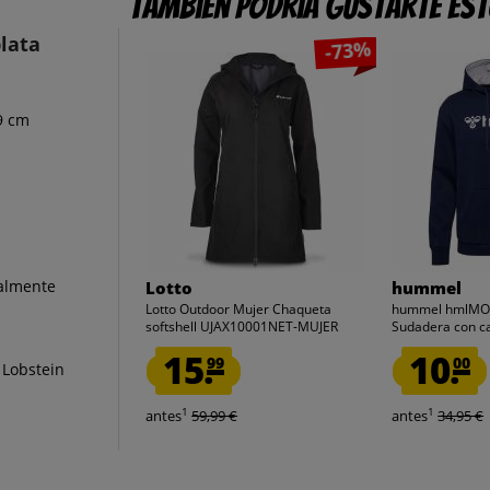
También podría gustarte es
lata
-73%
9 cm
ualmente
Lotto
hummel
Lotto Outdoor Mujer Chaqueta
hummel hmlMO
softshell UJAX10001NET-MUJER
Sudadera con c
15.
10.
99
00
Lobstein
1
1
antes
59,99 €
antes
34,95 €