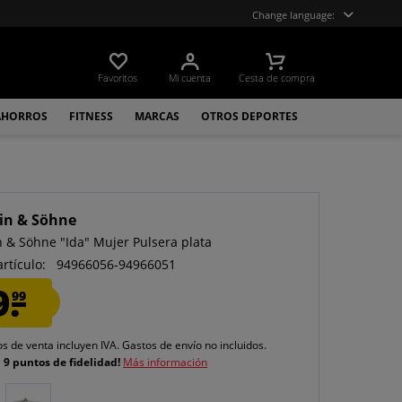
Change language:
Favoritos
Mi cuenta
Cesta de compra
AHORROS
FITNESS
MARCAS
OTROS DEPORTES
in & Söhne
n & Söhne "Ida" Mujer Pulsera plata
artículo:
94966056-94966051
9.
99
os de venta incluyen IVA.
Gastos de envío
no incluidos.
e
9 puntos de fidelidad!
Más información