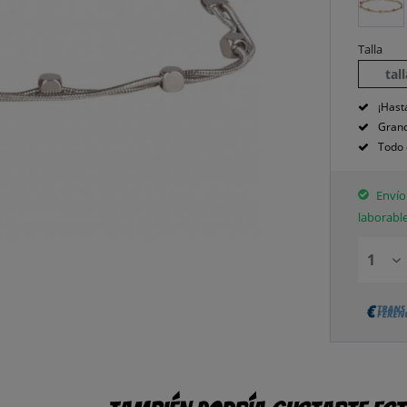
Talla
tal
¡Hast
Grand
Todo 
Envío 
laborabl