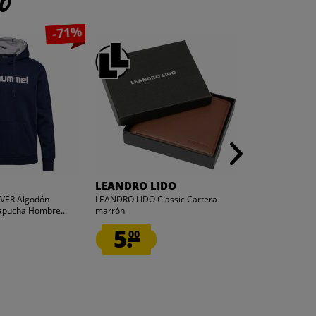
to
-71%
LEANDRO LIDO
JELEX
VER Algodón
LEANDRO LIDO Classic Cartera
JELEX "100FIT" T
apucha Hombre...
marrón
bolsillo verde mi
5.
2.
00
50