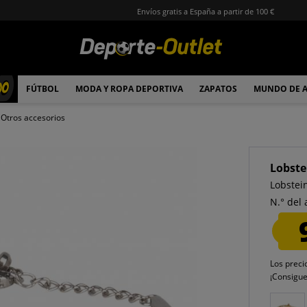
Envíos gratis a España a partir de 100 €
00
FÚTBOL
MODA Y ROPA DEPORTIVA
ZAPATOS
MUNDO DE 
Otros accesorios
Lobste
Lobstei
N.° del 
Los preci
¡Consigu