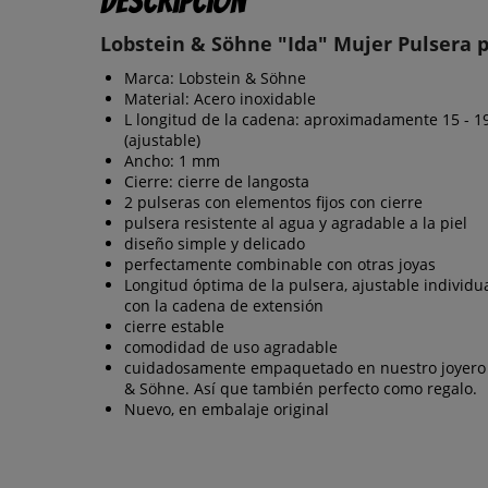
Descripción
Lobstein & Söhne "Ida" Mujer Pulsera p
Marca: Lobstein & Söhne
Material: Acero inoxidable
L longitud de la cadena: aproximadamente 15 - 1
(ajustable)
Ancho: 1 mm
Cierre: cierre de langosta
2 pulseras con elementos fijos con cierre
pulsera resistente al agua y agradable a la piel
diseño simple y delicado
perfectamente combinable con otras joyas
Longitud óptima de la pulsera, ajustable individ
con la cadena de extensión
cierre estable
comodidad de uso agradable
cuidadosamente empaquetado en nuestro joyero 
& Söhne. Así que también perfecto como regalo.
Nuevo, en embalaje original