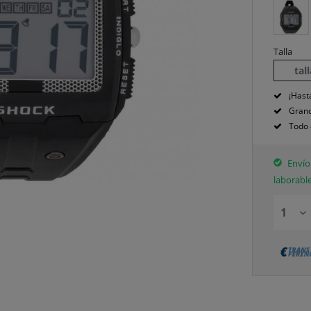
Talla
tal
¡Hast
Grand
Todo 
Envío 
laborabl