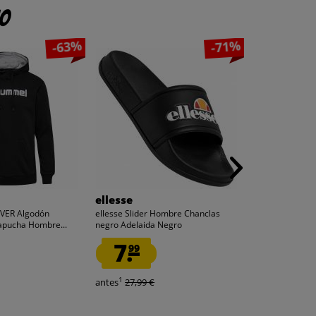
to
-63%
-71%
ellesse
hummel
VER Algodón
ellesse Slider Hombre Chanclas
hummel hmlMO
apucha Hombre...
negro Adelaida Negro
Sudadera con c
7.
10.
99
00
1
1
antes
27,99 €
antes
34,95 €