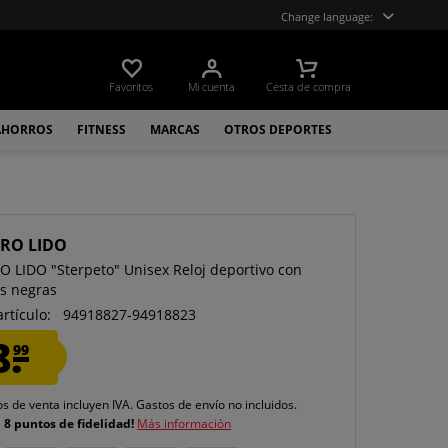
Change language:
Favoritos
Mi cuenta
Cesta de compra
AHORROS
FITNESS
MARCAS
OTROS DEPORTES
RO LIDO
 LIDO "Sterpeto" Unisex Reloj deportivo con
s negras
artículo:
94918827-94918823
8.
99
os de venta incluyen IVA.
Gastos de envío
no incluidos.
e
8 puntos de fidelidad!
Más información