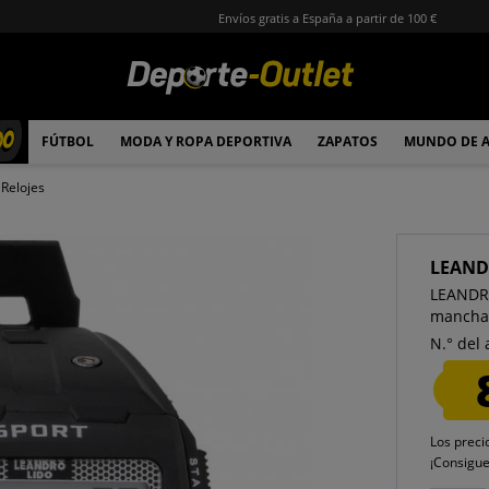
Envíos gratis a España a partir de 100 €
00
FÚTBOL
MODA Y ROPA DEPORTIVA
ZAPATOS
MUNDO DE 
Relojes
LEAND
LEANDRO
mancha
N.° del 
Los preci
¡Consigu