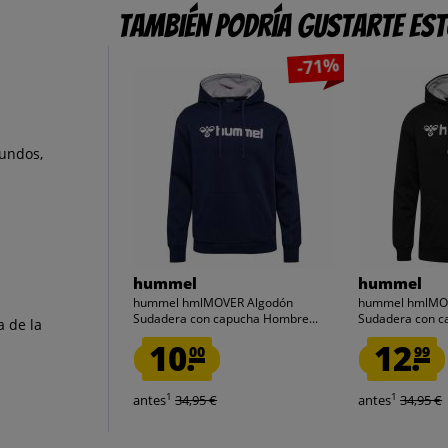
También podría gustarte es
-71%
gundos,
hummel
hummel
hummel hmlMOVER Algodón
hummel hmlMO
Sudadera con capucha Hombre...
Sudadera con c
a de la
10.
12.
00
99
1
1
antes
34,95 €
antes
34,95 €