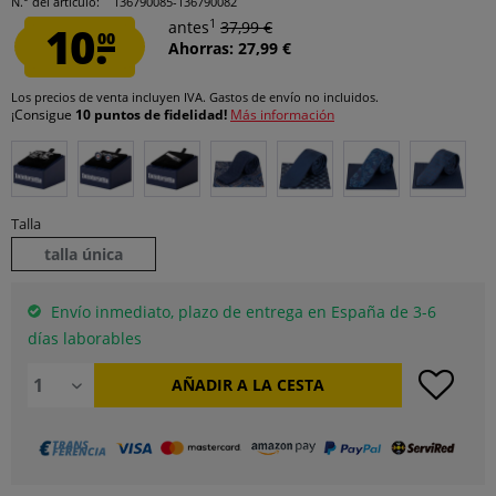
N.° del artículo:
136790085-136790082
1
10.
antes
37,99 €
00
Ahorras: 27,99 €
Los precios de venta incluyen IVA.
Gastos de envío
no incluidos.
¡Consigue
10 puntos de fidelidad!
Más información
Talla
talla única
Envío inmediato, plazo de entrega en España de 3-6
días laborables
AÑADIR A LA CESTA