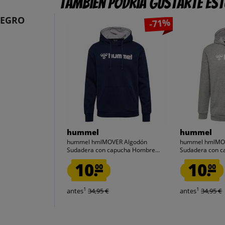
También podría gustarte es
NEGRO
-71%
hummel
hummel
hummel hmlMOVER Algodón
hummel hmlMO
Sudadera con capucha Hombre...
Sudadera con c
10.
10.
00
00
1
1
antes
34,95 €
antes
34,95 €