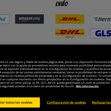
Envío
dones
R
erte un uso seguro y fiable de nuestra página web, poner a tu disposición funciones a
ar datos con la ayuda de proveedores terceros para mostrarte publicidad personalizada. 
que se exponen individualmente en la «Configuración de cookies» y la política de priva
 excepción de las cookies estrictamente necesarias, tienes la posibilidad de rechazar 
mación en nuestra política de privacidad y en la «Configuración de cookies». Tu consen
o en cualquier momento con efecto prospectivo en la «Configuración de cookies». Dep
os en un tercer país (p. ej. EE. UU.). Allí no queda garantizado un nivel de protección 
a seguridad accedan a tus datos sin posibilidad de recurrir.
Más información
tar todas las cookies
Configuración de cookies
Rechazarlas