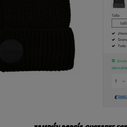
Talla
tal
¡Hast
Grand
Todo 
Envío 
laborabl