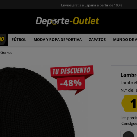
Envíos gratis a España a partir de 100 €
00
FÚTBOL
MODA Y ROPA DEPORTIVA
ZAPATOS
MUNDO DE 
Gorros
Tu descuento
Lambr
-48%
Lambret
N.° del 
1
Los preci
¡Consigu