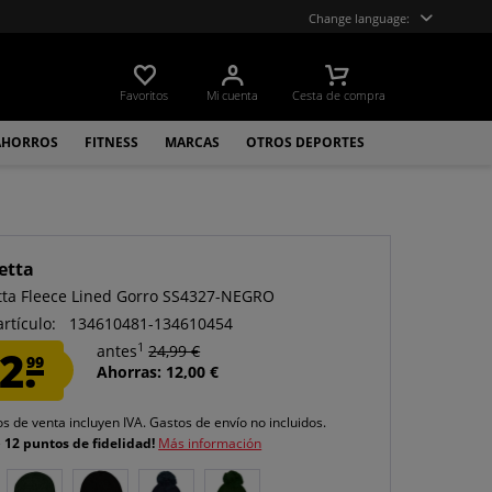
Change language:
Favoritos
Mi cuenta
Cesta de compra
AHORROS
FITNESS
MARCAS
OTROS DEPORTES
etta
ta Fleece Lined Gorro SS4327-NEGRO
artículo:
134610481-134610454
1
2.
antes
24,99 €
99
Ahorras: 12,00 €
os de venta incluyen IVA.
Gastos de envío
no incluidos.
e
12 puntos de fidelidad!
Más información