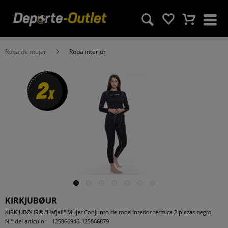
Ropa de mujer
Ropa interior
2
x
KIRKJUBØUR
KIRKJUBØUR® "Hafjall" Mujer Conjunto de ropa interior térmica 2 piezas negro
N.° del artículo:
125866946-125866879