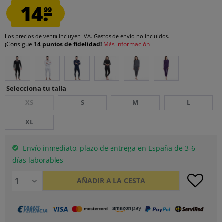
14.
99
Los precios de venta incluyen IVA.
Gastos de envío
no incluidos.
¡Consigue
14 puntos de fidelidad!
Más información
Selecciona tu talla
XS
S
M
L
XL
Envío inmediato, plazo de entrega en España de 3-6
días laborables
AÑADIR A LA CESTA