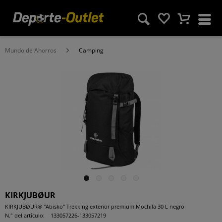
Mundo de Ahorros
Camping
KIRKJUBØUR
KIRKJUBØUR® "Abisko" Trekking exterior premium Mochila 30 L negro
N.° del artículo:
133057226-133057219