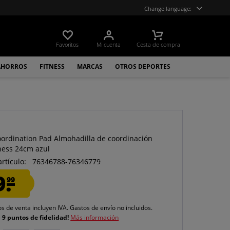
Change language:
Favoritos
Mi cuenta
Cesta de compra
AHORROS
FITNESS
MARCAS
OTROS DEPORTES
oordination Pad Almohadilla de coordinación
tness 24cm azul
artículo:
76346788-76346779
9.
99
os de venta incluyen IVA.
Gastos de envío
no incluidos.
e
9 puntos de fidelidad!
Más información