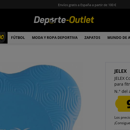
Envíos gratis a España a partir de 100 €
00
FÚTBOL
MODA Y ROPA DEPORTIVA
ZAPATOS
MUNDO DE 
JELEX
JELEX C
para fi
N.° del 
Los preci
¡Consigu