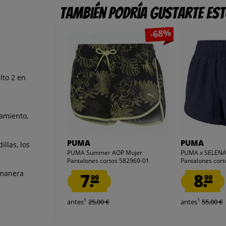
También podría gustarte es
-68%
lto 2 en
amiento,
PUMA
PUMA
illas, los
PUMA Summer AOP Mujer
PUMA x SELENA
Pantalones cortos 582969-01
Pantalones cor
 manera
7.
8.
99
99
1
1
antes
25,00 €
antes
55,00 €