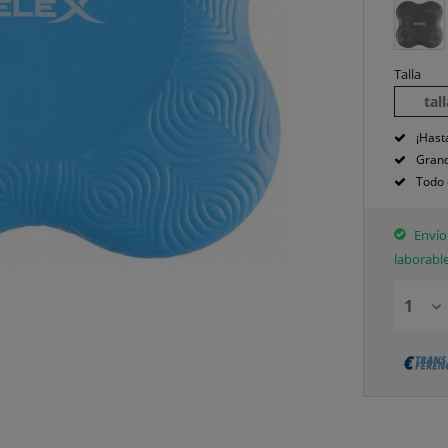
Talla
tal
¡Hast
Grand
Todo 
Envío 
laborabl