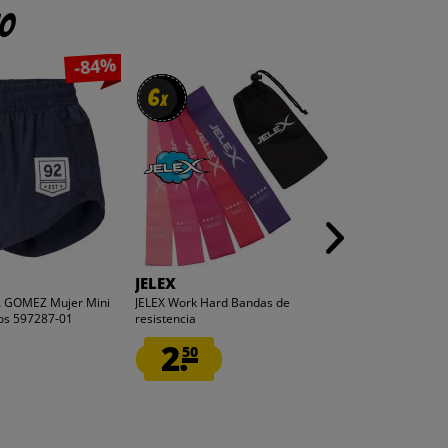
to
-84%
6
6
x
x
JELEX
PUMA
 GOMEZ Mujer Mini
JELEX Work Hard Bandas de
PUMA Train Fav
tos 597287-01
resistencia
Pantalones corto
2.
5.
50
99
1
antes
30,00 €