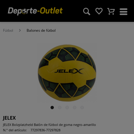
Fútbol
Balones de fútbol
JELEX
JELEX Bolzplatzheld Balón de fútbol de goma negro-amarillo
N.° del artículo:
77297836-77297828