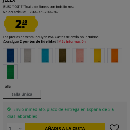
JELEX
JELEX "100FIT" Toalla de fitness con bolsillo rosa
N.° del artículo:
75642371-75642367
2.
50
Los precios de venta incluyen IVA.
Gastos de envío
no incluidos.
¡Consigue
2 puntos de fidelidad!
Más información
Talla
talla única
Envío inmediato, plazo de entrega en España de 3-6
días laborables
AÑADIR A LA CESTA