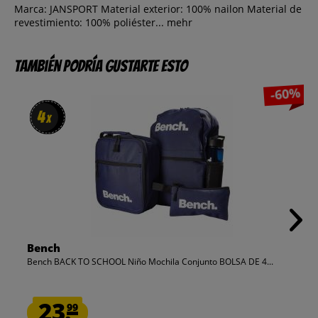
Marca: JANSPORT Material exterior: 100% nailon Material de
revestimiento: 100% poliéster...
mehr
También podría gustarte esto
-60%
4
4
x
x
Bench
Bench BACK TO SCHOOL Niño Mochila Conjunto BOLSA DE 4...
23.
99