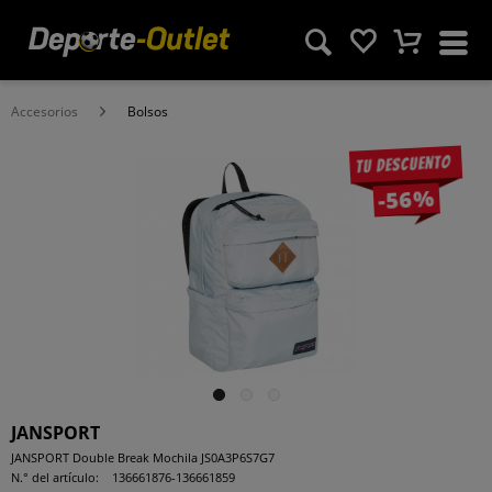
Accesorios
Bolsos
Tu descuento
-56%
JANSPORT
JANSPORT Double Break Mochila JS0A3P6S7G7
N.° del artículo:
136661876-136661859