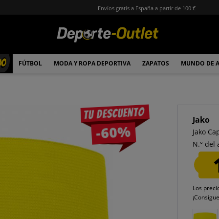
Envíos gratis a España a partir de 100 €
00
FÚTBOL
MODA Y ROPA DEPORTIVA
ZAPATOS
MUNDO DE 
Tu descuento
Jako
-60%
Jako Ca
N.° del 
Los preci
¡Consigu