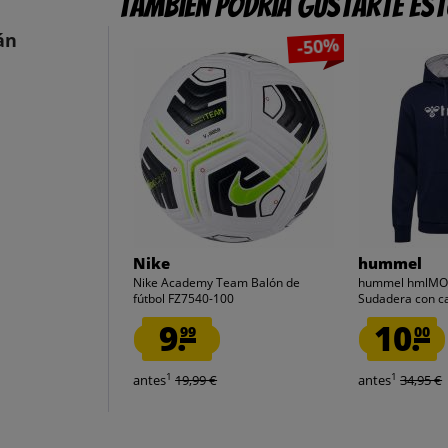
También podría gustarte es
án
-50%
Nike
hummel
Nike Academy Team Balón de
hummel hmlMO
fútbol FZ7540-100
Sudadera con c
9.
10.
99
00
1
1
antes
19,99 €
antes
34,95 €