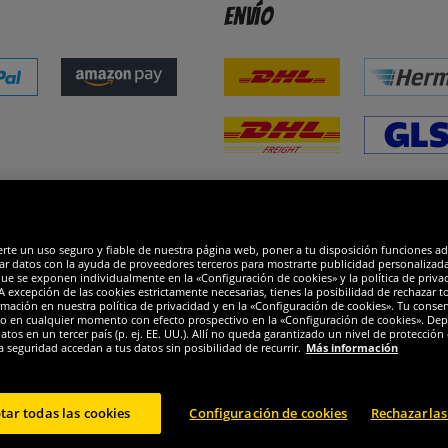
Envío
dones
R
erte un uso seguro y fiable de nuestra página web, poner a tu disposición funciones a
ar datos con la ayuda de proveedores terceros para mostrarte publicidad personalizada. 
que se exponen individualmente en la «Configuración de cookies» y la política de priva
 excepción de las cookies estrictamente necesarias, tienes la posibilidad de rechazar 
mación en nuestra política de privacidad y en la «Configuración de cookies». Tu consen
o en cualquier momento con efecto prospectivo en la «Configuración de cookies». Dep
os en un tercer país (p. ej. EE. UU.). Allí no queda garantizado un nivel de protección 
a seguridad accedan a tus datos sin posibilidad de recurrir.
Más información
tar todas las cookies
Configuración de cookies
Rechazarlas