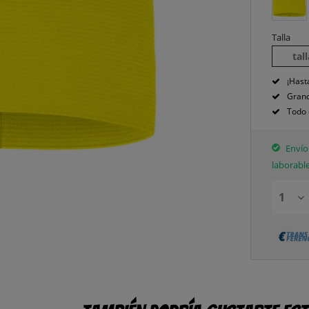
Talla
tal
¡Hast
Grand
Todo 
Envío 
laborabl