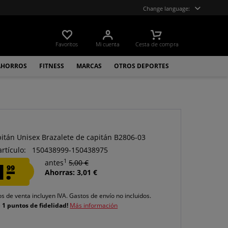
Change language:
Favoritos
Mi cuenta
Cesta de compra
AHORROS
FITNESS
MARCAS
OTROS DEPORTES
pitán Unisex Brazalete de capitán B2806-03
artículo:
150438999-150438975
1
1.
antes
5,00 €
99
Ahorras: 3,01 €
os de venta incluyen IVA.
Gastos de envío
no incluidos.
e
1 puntos de fidelidad!
Más información