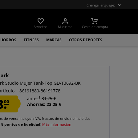
Change language:
Favoritos
Mi cuenta
Cesta de compra
AHORROS
FITNESS
MARCAS
OTROS DEPORTES
ark
k Studio Mujer Tank-Top GLVT3692-BK
artículo:
86191880-86191778
1
8.
antes
31,25 €
00
Ahorras: 23,25 €
os de venta incluyen IVA.
Gastos de envío
no incluidos.
e
8 puntos de fidelidad!
Más información