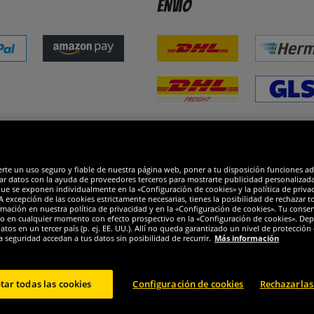
Envío
dones
R
erte un uso seguro y fiable de nuestra página web, poner a tu disposición funciones a
ar datos con la ayuda de proveedores terceros para mostrarte publicidad personalizada. 
que se exponen individualmente en la «Configuración de cookies» y la política de priva
 excepción de las cookies estrictamente necesarias, tienes la posibilidad de rechazar 
mación en nuestra política de privacidad y en la «Configuración de cookies». Tu consen
o en cualquier momento con efecto prospectivo en la «Configuración de cookies». Dep
os en un tercer país (p. ej. EE. UU.). Allí no queda garantizado un nivel de protección 
a seguridad accedan a tus datos sin posibilidad de recurrir.
Más información
tar todas las cookies
Configuración de cookies
Rechazarlas