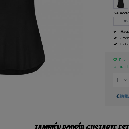
Seleccio
XS
¡Hast
Grand
Todo 
Envío 
laborabl
También podría gustarte es