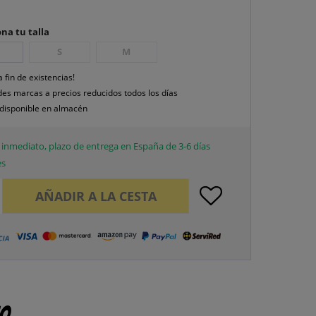
na tu talla
S
M
a fin de existencias!
es marcas a precios reducidos todos los días
disponible en almacén
inmediato, plazo de entrega en España de 3-6 días
es
AÑADIR A LA CESTA
to