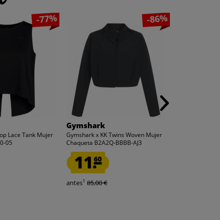
-77%
-86%
Gymshark
Gymshark
op Lace Tank Mujer
Gymshark x KK Twins Woven Mujer
Gymshark Speed
0-05
Chaqueta B2A2Q-BBBB-AJ3
Pantalones co
BZ1
11.
6.
60
00
1
1
antes
85,00 €
antes
48,00 €