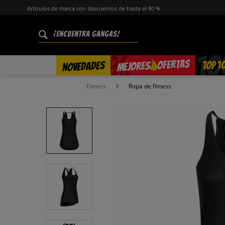
Artículos de marca con descuentos de hasta el 80 %
%
OFERTAS
TOP 1
NOVEDADES
MEJORES
Fitness
Ropa de fitness