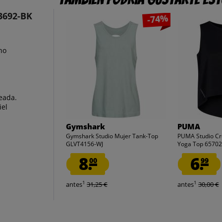
3692-BK
-74%
ho
eada.
iel
Gymshark
PUMA
Gymshark Studio Mujer Tank-Top
PUMA Studio Cr
GLVT4156-WJ
Yoga Top 65702
8.
6.
00
99
1
1
antes
31,25 €
antes
30,00 €