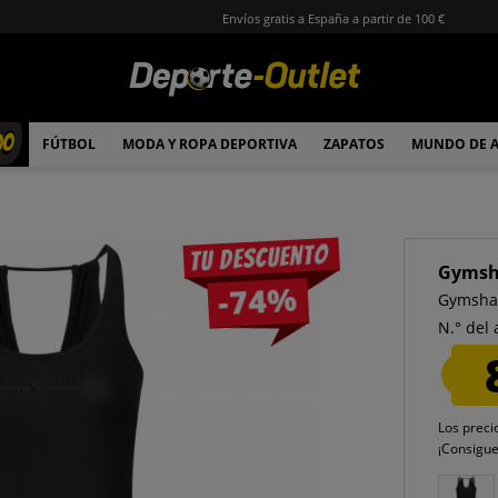
Envíos gratis a España a partir de 100 €
00
FÚTBOL
MODA Y ROPA DEPORTIVA
ZAPATOS
MUNDO DE 
Tu descuento
Gymsh
-74%
Gymshar
N.° del 
Los preci
¡Consigu