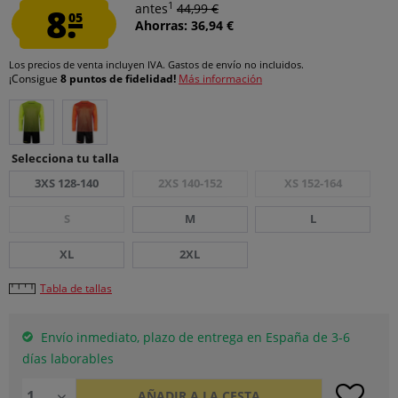
1
8.
antes
44,99 €
05
Ahorras: 36,94 €
Los precios de venta incluyen IVA.
Gastos de envío
no incluidos.
¡Consigue
8 puntos de fidelidad!
Más información
Selecciona tu talla
3XS 128-140
2XS 140-152
XS 152-164
S
M
L
XL
2XL
Tabla de tallas
Envío inmediato, plazo de entrega en España de 3-6
días laborables
AÑADIR A LA CESTA