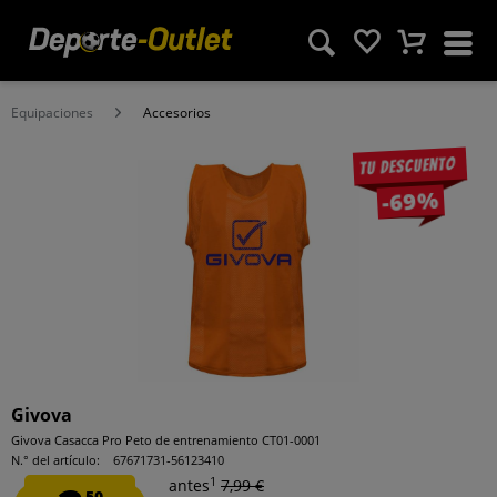
Equipaciones
Accesorios
Tu descuento
-69%
Givova
Givova Casacca Pro Peto de entrenamiento CT01-0001
N.° del artículo:
67671731-56123410
1
antes
7,99 €
50