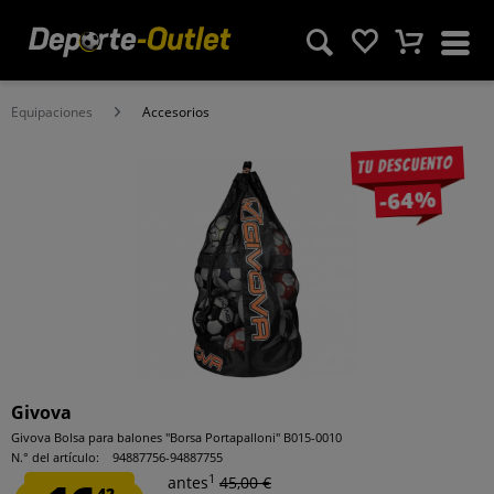
Equipaciones
Accesorios
Tu descuento
-64%
Givova
Givova Bolsa para balones "Borsa Portapalloni" B015-0010
N.° del artículo:
94887756-94887755
1
antes
45,00 €
42