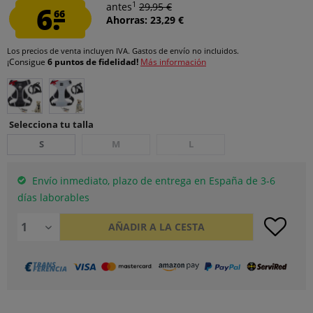
1
6.
antes
29,95 €
66
Ahorras: 23,29 €
Los precios de venta incluyen IVA.
Gastos de envío
no incluidos.
¡Consigue
6 puntos de fidelidad!
Más información
Selecciona tu talla
S
M
L
Envío inmediato, plazo de entrega en España de 3-6
días laborables
AÑADIR A LA CESTA