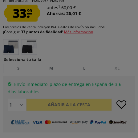
N.° del artículo:
142377967-142377951
1
33.
antes
60,00 €
99
Ahorras: 26,01 €
Los precios de venta incluyen IVA.
Gastos de envío
no incluidos.
¡Consigue
33 puntos de fidelidad!
Más información
Selecciona tu talla
S
M
L
XL
Envío inmediato, plazo de entrega en España de 3-6
días laborables
AÑADIR A LA CESTA