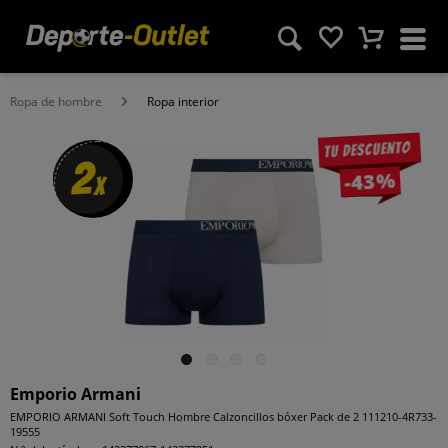
Ropa de hombre
Ropa interior
Tu descuento
2
-43%
x
Emporio Armani
EMPORIO ARMANI Soft Touch Hombre Calzoncillos bóxer Pack de 2 111210-4R733-
19555