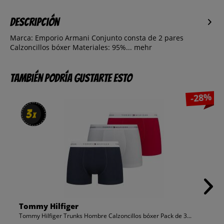
Descripción
Marca: Emporio Armani Conjunto consta de 2 pares
Calzoncillos bóxer Materiales: 95%...
mehr
También podría gustarte esto
-28%
3
3
x
x
Tommy Hilfiger
Tommy Hilfiger Trunks Hombre Calzoncillos bóxer Pack de 3...