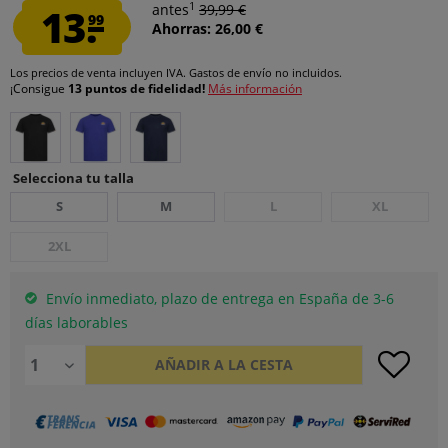
1
13.
antes
39,99 €
99
Ahorras: 26,00 €
Los precios de venta incluyen IVA.
Gastos de envío
no incluidos.
¡Consigue
13 puntos de fidelidad!
Más información
Selecciona tu talla
S
M
L
XL
2XL
Envío inmediato, plazo de entrega en España de 3-6
días laborables
AÑADIR A LA CESTA