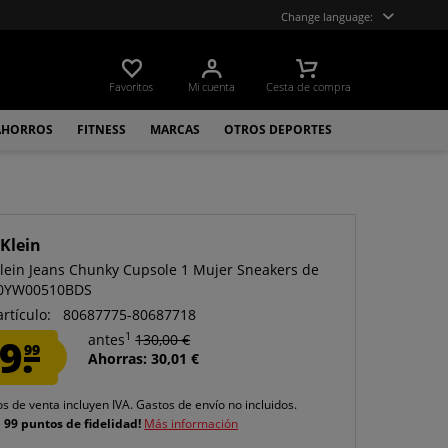
Change language:
Favoritos
Mi cuenta
Cesta de compra
AHORROS
FITNESS
MARCAS
OTROS DEPORTES
 Klein
Klein Jeans Chunky Cupsole 1 Mujer Sneakers de
W0YW00510BDS
artículo:
80687775-80687718
1
9.
antes
130,00 €
99
Ahorras: 30,01 €
os de venta incluyen IVA.
Gastos de envío
no incluidos.
e
99 puntos de fidelidad!
Más información