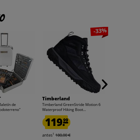
to
-33%
T
Timberland
adidas
letín de
Timberland GreenStride Motion 6
adidas Original
todoterreno"
Waterproof Hiking Boot...
Hombre Sneak
119.
109.
99
99
1
1
antes
180,00 €
antes
170,00 