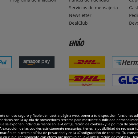
Servicios de mensajería
Gast
Newsletter
Pedi
DealClub
Dev
Envío
dones
R
erte un uso seguro y fiable de nuestra página web, poner a tu disposición funciones a
ar datos con la ayuda de proveedores terceros para mostrarte publicidad personalizada. 
que se exponen individualmente en la «Configuración de cookies» y la política de priva
 excepción de las cookies estrictamente necesarias, tienes la posibilidad de rechazar 
mación en nuestra política de privacidad y en la «Configuración de cookies». Tu consen
o en cualquier momento con efecto prospectivo en la «Configuración de cookies». Dep