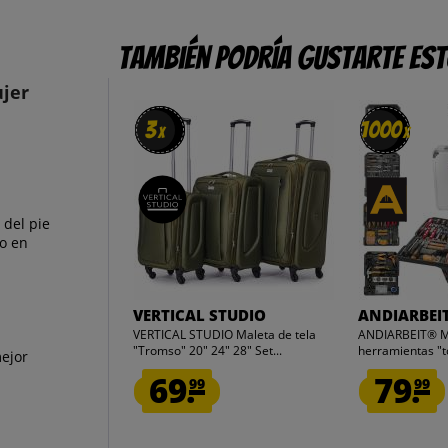
También podría gustarte es
ujer
3
3
1000
1000
x
x
x
x
 del pie
do en
VERTICAL STUDIO
ANDIARBEI
VERTICAL STUDIO Maleta de tela
ANDIARBEIT® Ma
"Tromso" 20" 24" 28" Set...
herramientas "
mejor
Trolley...
69.
79.
99
99