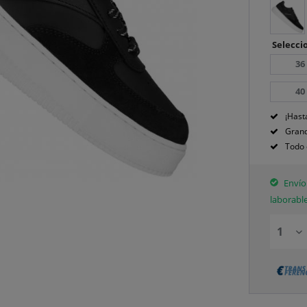
Seleccio
36
40
¡Hast
Grand
Todo 
Envío 
laborabl