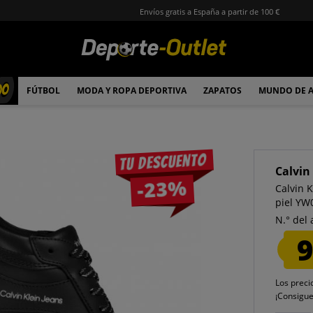
Envíos gratis a España a partir de 100 €
00
FÚTBOL
MODA Y ROPA DEPORTIVA
ZAPATOS
MUNDO DE 
Tu descuento
Calvin
-23%
Calvin 
piel Y
N.° del 
9
Los preci
¡Consigu