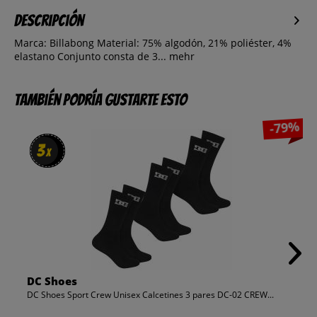
Descripción
Marca: Billabong Material: 75% algodón, 21% poliéster, 4%
elastano Conjunto consta de 3...
mehr
También podría gustarte esto
-79%
3
3
x
x
DC Shoes
DC Shoes Sport Crew Unisex Calcetines 3 pares DC-02 CREW...