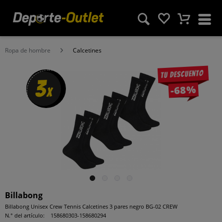
Ropa de hombre
Calcetines
Tu descuento
3
-68%
x
Billabong
Billabong Unisex Crew Tennis Calcetines 3 pares negro BG-02 CREW
N.° del artículo:
158680303-158680294