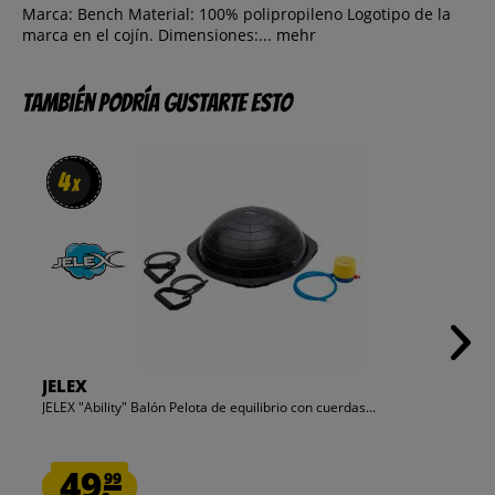
Marca: Bench Material: 100% polipropileno Logotipo de la
marca en el cojín. Dimensiones:...
mehr
También podría gustarte esto
4
4
x
x
JELEX
JELEX "Ability" Balón Pelota de equilibrio con cuerdas...
49.
99