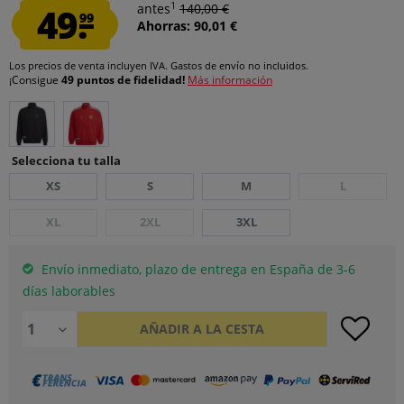
1
49.
antes
140,00 €
99
Ahorras: 90,01 €
Los precios de venta incluyen IVA.
Gastos de envío
no incluidos.
¡Consigue
49 puntos de fidelidad!
Más información
Selecciona tu talla
XS
S
M
L
XL
2XL
3XL
Envío inmediato, plazo de entrega en España de 3-6
días laborables
AÑADIR A LA CESTA